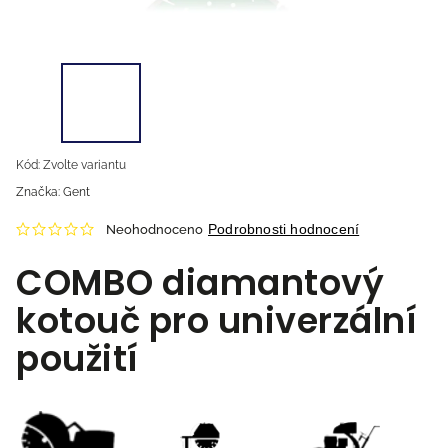
Kód:
Zvolte variantu
Značka:
Gent
Podrobnosti hodnocení
Neohodnoceno
COMBO diamantový
kotouč pro univerzální
použití