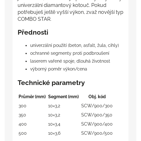
univerzální diamantový kotouč. Pokud
potřebuješ ještě vyšší výkon, zvaž novější typ
COMBO STAR.
Přednosti
univerzální použití (beton, asfalt, žula, cihly)
ochranné segmenty proti podbroušení
laserem vařené spoje, dlouhá životnost
výborný poměr výkon/cena
Technické parametry
Průměr (mm)
Segment (mm)
Obj. kód
300
10×3,2
SCW/900/300
350
10×3,2
SCW/900/350
400
10×3,4
SCW/900/400
500
10×3,6
SCW/900/500