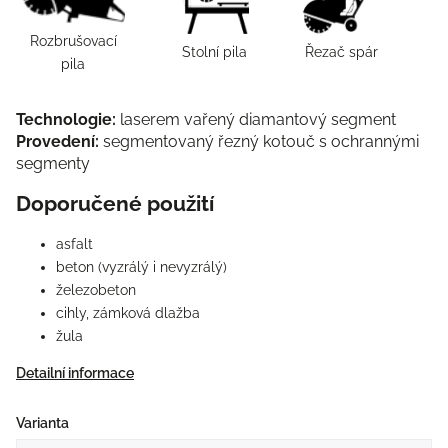
Rozbrušovací
Stolní pila
Řezač spár
pila
Technologie:
laserem vařený diamantový segment
Provedení:
segmentovaný řezný kotouč s ochrannými
segmenty
Doporučené použití
asfalt
beton (vyzrálý i nevyzrálý)
železobeton
cihly, zámková dlažba
žula
Detailní informace
Varianta