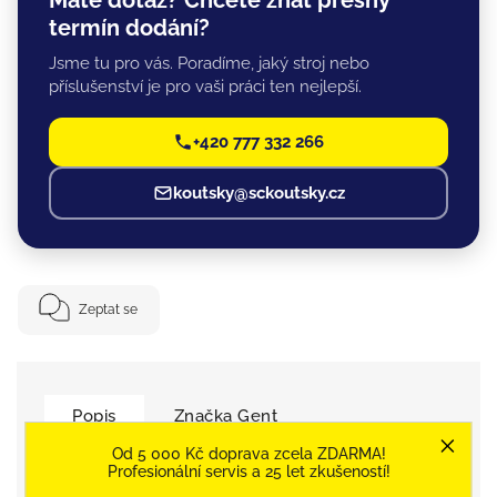
termín dodání?
Jsme tu pro vás. Poradíme, jaký stroj nebo
příslušenství je pro vaši práci ten nejlepší.
+420 777 332 266
koutsky@sckoutsky.cz
Zeptat se
Popis
Značka
Gent
Od 5 000 Kč doprava zcela ZDARMA!
Detailní popis produktu
Profesionální servis a 25 let zkušeností!