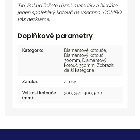
Tip: Pokud řežete různé materiály a hledáte
jeden spolehlivý kotouč na všechno, COMBO
vás nezklame.
Doplňkové parametry
Kategorie
:
Diamantové kotouče
,
Diamantový kotouč
300mm
,
Diamantový
kotouč 350mm
,
Zobrazit
další kategorie
Záruka
:
2 roky
Velikost kotouče
300
,
350
,
400
,
500
(mm)
: