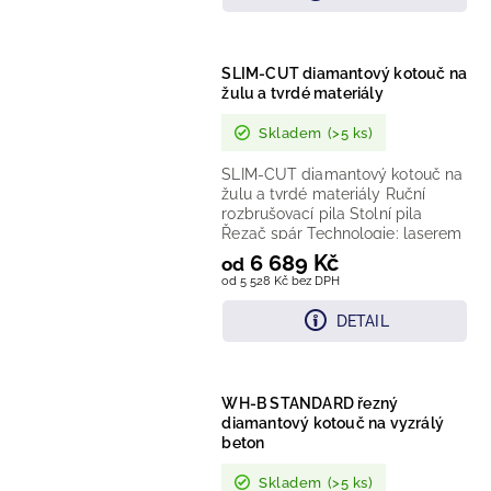
SLIM-CUT diamantový kotouč na
žulu a tvrdé materiály
Skladem
(>5 ks)
SLIM-CUT diamantový kotouč na
žulu a tvrdé materiály Ruční
rozbrušovací pila Stolní pila
Řezač spár Technologie: laserem
vařený diamantový...
6 689 Kč
od
od 5 528 Kč bez DPH
DETAIL
WH-B STANDARD řezný
diamantový kotouč na vyzrálý
beton
Skladem
(>5 ks)