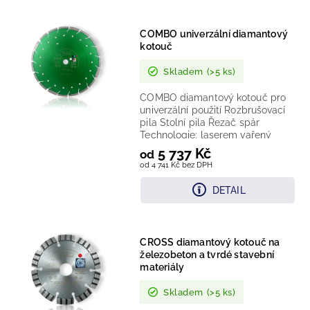
Nejlevnější
COMBO univerzální diamantový
Nejdražší
kotouč
Nejprodávanější
Skladem
(>5 ks)
COMBO diamantový kotouč pro
univerzální použití Rozbrušovací
pila Stolní pila Řezač spár
Technologie: laserem vařený
diamantový segment...
5 737 Kč
od
od 4 741 Kč bez DPH
DETAIL
CROSS diamantový kotouč na
železobeton a tvrdé stavební
materiály
Skladem
(>5 ks)