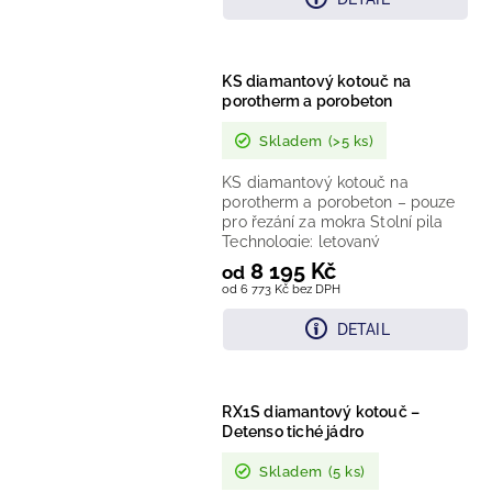
KS diamantový kotouč na
porotherm a porobeton
Skladem
(>5 ks)
KS diamantový kotouč na
porotherm a porobeton – pouze
pro řezání za mokra Stolní pila
Technologie: letovaný
diamantový segment Provedení:
8 195 Kč
od
segmentovaný...
od 6 773 Kč bez DPH
DETAIL
RX1S diamantový kotouč –
Detenso tiché jádro
Skladem
(5 ks)