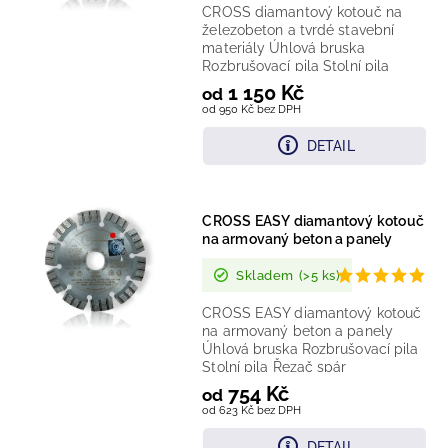
CROSS diamantový kotouč na
železobeton a tvrdé stavební
materiály Úhlová bruska
Rozbrušovací pila Stolní pila
Řezač spár Technologie:...
1 150 Kč
od
od 950 Kč bez DPH
DETAIL
CROSS EASY diamantový kotouč
na armovaný beton a panely
Skladem
(>5 ks)
CROSS EASY diamantový kotouč
na armovaný beton a panely
Úhlová bruska Rozbrušovací pila
Stolní pila Řezač spár
Technologie: laserem vařený...
754 Kč
od
od 623 Kč bez DPH
DETAIL