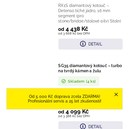
RX1S diamantový kotouč –
Detenso tiché jádro, 16 mm
segment (pro
stone/bridge/stolové pily) Stolní
/ mostová pila Technologie:
4 438 Kč
od
Detenso „quiet“ ocelové...
od 3 668 Kč bez DPH
DETAIL
SG35 diamantový kotouč – turbo
na tvrdý kámen a žulu
Skladem
(4 ks)
SG35 diamantový kotouč – turbo
Od 5 000 Kč doprava zcela ZDARMA!
na tvrdý kámen a žulu, „low-
Profesionální servis a 25 let zkušeností!
noise“ jádro Stolní
4 099 Kč
od
od 3 388 Kč bez DPH
DETAIL