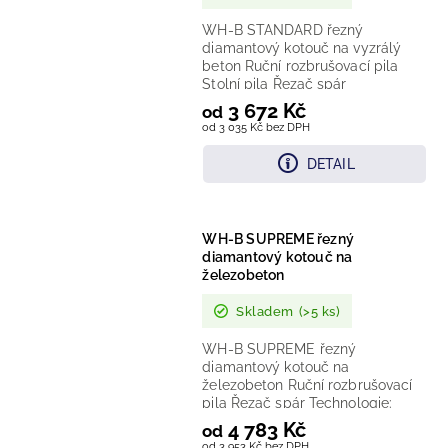
WH-B STANDARD řezný
diamantový kotouč na vyzrálý
beton Ruční rozbrušovací pila
Stolní pila Řezač spár
Technologie: Laserem vařený
3 672 Kč
od
diamantový...
od 3 035 Kč bez DPH
DETAIL
WH-B SUPREME řezný
diamantový kotouč na
železobeton
Skladem
(>5 ks)
WH-B SUPREME řezný
diamantový kotouč na
železobeton Ruční rozbrušovací
pila Řezač spár Technologie:
Laserem vařený diamantový
4 783 Kč
od
segment Provedení:...
od 3 953 Kč bez DPH