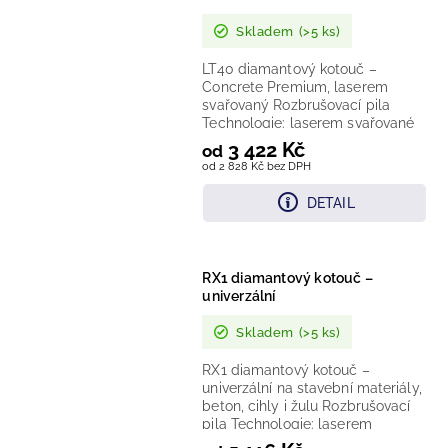
Skladem
(>5 ks)
LT40 diamantový kotouč –
Concrete Premium, laserem
svařovaný Rozbrušovací pila
Technologie: laserem svařované
segmenty, výška segmentu
3 422 Kč
od
10 mm...
od 2 828 Kč bez DPH
DETAIL
RX1 diamantový kotouč –
univerzální
Skladem
(>5 ks)
RX1 diamantový kotouč –
univerzální na stavební materiály,
beton, cihly i žulu Rozbrušovací
pila Technologie: laserem
svařované segmenty Provedení:...