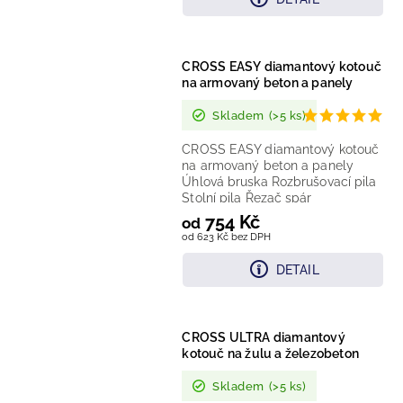
CROSS EASY diamantový kotouč
na armovaný beton a panely
Skladem
(>5 ks)
CROSS EASY diamantový kotouč
na armovaný beton a panely
Úhlová bruska Rozbrušovací pila
Stolní pila Řezač spár
Technologie: laserem vařený...
754 Kč
od
od 623 Kč bez DPH
DETAIL
CROSS ULTRA diamantový
kotouč na žulu a železobeton
Skladem
(>5 ks)