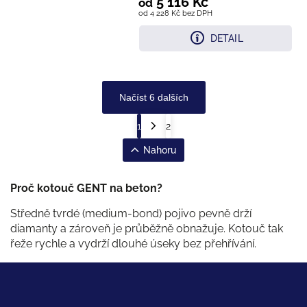
5 116 Kč
od
od 4 228 Kč bez DPH
DETAIL
Načíst 6 dalších
1
2
Nahoru
Proč kotouč GENT na beton?
Středně tvrdé (medium-bond) pojivo pevně drží
diamanty a zároveň je průběžně obnažuje. Kotouč tak
řeže rychle a vydrží dlouhé úseky bez přehřívání.