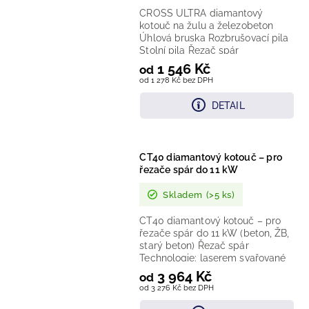
CROSS ULTRA diamantový
kotouč na žulu a železobeton
Úhlová bruska Rozbrušovací pila
Stolní pila Řezač spár
Technologie: laserem vařený...
1 546 Kč
od
od 1 278 Kč bez DPH
DETAIL
CT40 diamantový kotouč – pro
řezače spár do 11 kW
Skladem
(>5 ks)
CT40 diamantový kotouč – pro
řezače spár do 11 kW (beton, ŽB,
starý beton) Řezač spár
Technologie: laserem svařované
segmenty (Beton Premium)
3 964 Kč
od
Provedení:...
od 3 276 Kč bez DPH