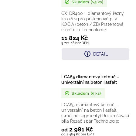
Skladem
(>5 ks)
GX-DR400 – diamantový řezný
kroužek pro prstencové pily
KOGIA (beton / ŽB) Prstencová
(ring) pila Technologie:
systémové/rovnoměrné rozložení
11 824 Kč
diamantů pro...
9 772 Kč bez DPH
DETAIL
LCA65 diamantový kotouč –
univerzální na beton i asfalt
Skladem
(5 ks)
LCA65 diamantový kotouč –
univerzální na beton i asfalt
(směsné segmenty) Rozbrušovací
pila Řezač spár Technologie:
laserem svařované segmenty,...
2 981 Kč
od
od 2 464 Kč bez DPH