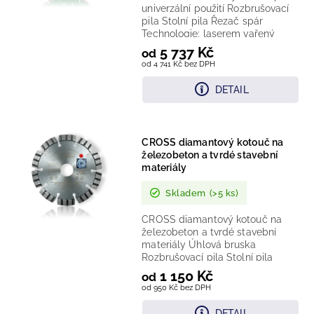
univerzální použití Rozbrušovací
pila Stolní pila Řezač spár
Technologie: laserem vařený
diamantový segment...
5 737 Kč
od
od 4 741 Kč bez DPH
DETAIL
CROSS diamantový kotouč na
železobeton a tvrdé stavební
materiály
Skladem
(>5 ks)
CROSS diamantový kotouč na
železobeton a tvrdé stavební
materiály Úhlová bruska
Rozbrušovací pila Stolní pila
Řezač spár Technologie:...
1 150 Kč
od
od 950 Kč bez DPH
DETAIL