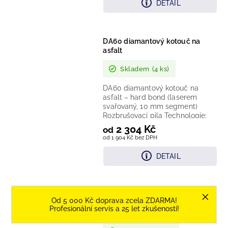
DETAIL
DA60 diamantový kotouč na
asfalt
Skladem
(4 ks)
DA60 diamantový kotouč na
asfalt – hard bond (laserem
svařovaný, 10 mm segment)
Rozbrušovací pila Technologie:
hard-bond pojivo pro abrazivní
2 304 Kč
od
materiály,...
od 1 904 Kč bez DPH
DETAIL
GX-DR400 – diamantový řezný
Od 5 000 Kč doprava zcela ZDARMA!
kroužek pro prstencové pily
Profesionální servis a 25 let zkušeností!
KOGIA