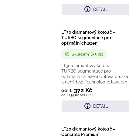
DETAIL
LT30 diamantový kotouč –
TURBO segmentace pro
optimální chlazení
Skladem
(>5 ks)
LT30 diamantový kotouč –
TURBO segmentace pro
optimální chlazení Úhlová bruska
(suchý řez) Technologie: laserem
svařovaný kotouč, TURBO
1 372 Kč
od
segmentace pro...
od 1 134 Kč bez DPH
DETAIL
LT40 diamantový kotouč –
Concrete Premium