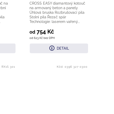
č na
CROSS EASY diamantový kotouč
ební
na armovaný beton a panely
Úhlová bruska Rozbrušovací pila
ila
Stolní pila Řezač spár
.
Technologie: laserem vařený...
754 Kč
od
od 623 Kč bez DPH
DETAIL
:
RX1S 301
Kód:
0396 327 0300