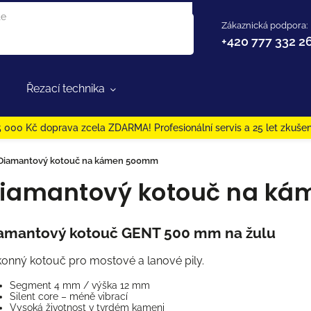
Zákaznická podpora:
+420 777 332 2
Řezací technika
 000 Kč doprava zcela ZDARMA! Profesionální servis a 25 let zkušen
Diamantový kotouč na kámen 500mm
iamantový kotouč na k
amantový kotouč GENT 500 mm na žulu
onný kotouč pro mostové a lanové pily.
Segment 4 mm / výška 12 mm
Silent core – méně vibrací
Vysoká životnost v tvrdém kameni