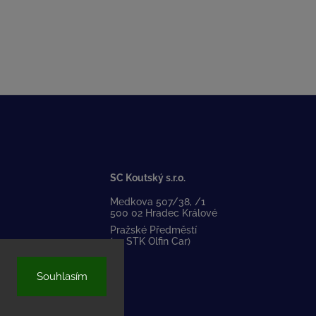
SC Koutský s.r.o.
Medkova 507/38, /1
500 02 Hradec Králové
Pražské Předměstí
(za STK Olfin Car)
Souhlasím