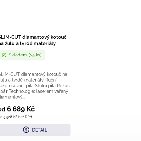
SLIM-CUT diamantový kotouč
na žulu a tvrdé materiály
Skladem
(>5 ks)
SLIM-CUT diamantový kotouč na
žulu a tvrdé materiály Ruční
rozbrušovací pila Stolní pila Řezač
spár Technologie: laserem vařený
diamantový...
6 689 Kč
od
d 5 528 Kč bez DPH
DETAIL