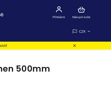
66
Přihlášení
Nákupní košík
CZK
ostí!
ámen 500mm