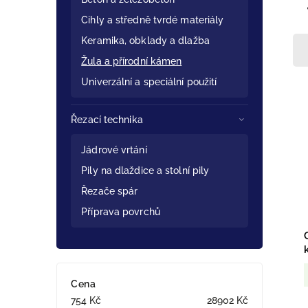
Cihly a středně tvrdé materiály
Keramika, obklady a dlažba
Žula a přírodní kámen
Univerzální a speciální použití
Řezací technika
Jádrové vrtání
Pily na dlaždice a stolní pily
Řezače spár
Příprava povrchů
Cena
754
Kč
28902
Kč