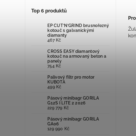
Top 6 produktů
Pro
EP CUT’N’GRIND brusnořezný
Žul
kotouč s galvanickými
kon
diamanty
467 Kč
CROSS EASY diamantový
kotouč na armovaný beton a
panely
754 Kč
Palivový filtr pro motor
KUBOTA
499 Kč
Pásový minibagr GORILA
G12S I LITE 2 2026
229 779 Kč
Pásový minibagr GORILA
GA06
129 990 Kč