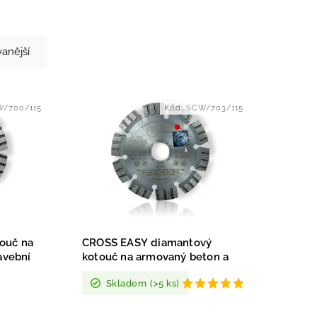
anější
/700/115
Kód:
SCW/703/115
ouč na
CROSS EASY diamantový
avební
kotouč na armovaný beton a
panely
Skladem
(>5 ks)