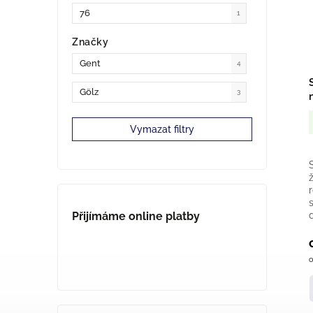
76
1
Značky
Gent
4
Gölz
3
Vymazat filtry
Přijímáme online platby
o