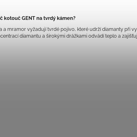
č kotouč GENT na tvrdý kámen?
a a mramor vyžadují tvrdé pojivo, které udrží diamanty při
centrací diamantu a širokými drážkami odvádí teplo a zajišťu