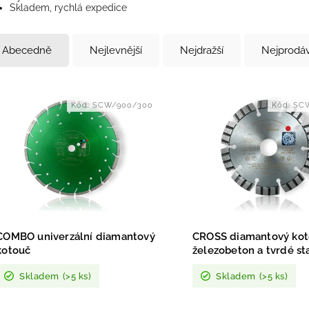
Skladem, rychlá expedice
Abecedně
Nejlevnější
Nejdražší
Nejprodáv
Kód:
SCW/900/300
Kód:
SCW
COMBO univerzální diamantový
CROSS diamantový kot
kotouč
železobeton a tvrdé st
materiály
Skladem
(>5 ks)
Skladem
(>5 ks)