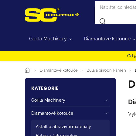
Gorila Machinery
Diamantové kotouče
Od 5
/
Diamantové kotouče
/
Žula a přírodní kámen
/
D
KATEGORIE
Gorila Machinery
Di
Diamantové kotouče
Výk
Asfalt a abrazivní materiály
Beton a železobeton