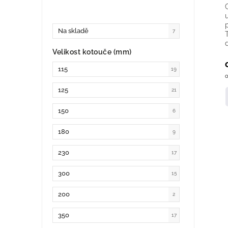
Na skladě
7
Velikost kotouče (mm)
115
19
o
125
21
150
6
180
9
230
17
300
15
200
2
350
17