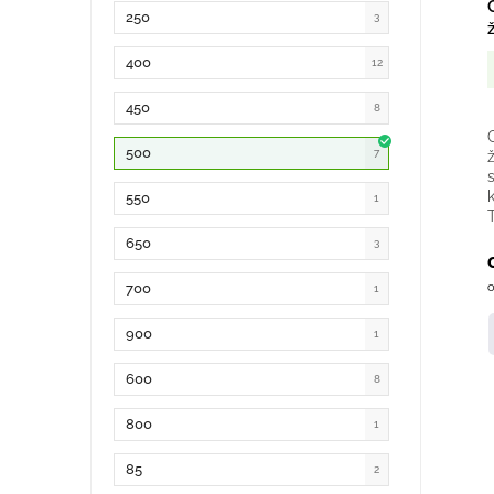
250
3
400
12
450
8
500
7
550
1
650
3
700
o
1
900
1
600
8
800
1
85
2