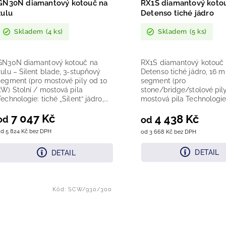
GN30N diamantový kotouč na
RX1S diamantový koto
žulu
Detenso tiché jádro
Skladem
(4 ks)
Skladem
(5 ks)
GN30N diamantový kotouč na
RX1S diamantový kotouč
žulu – Silent blade, 3-stupňový
Detenso tiché jádro, 16 
segment (pro mostové pily od 10
segment (pro
kW) Stolní / mostová pila
stone/bridge/stolové pily
Technologie: tiché „Silent“ jádro,...
mostová pila Technologie
Detenso „quiet“ ocelové...
7 047 Kč
4 438 Kč
od
od
d 5 824 Kč bez DPH
od 3 668 Kč bez DPH
DETAIL
DETAIL
Kód:
SCW/930/300