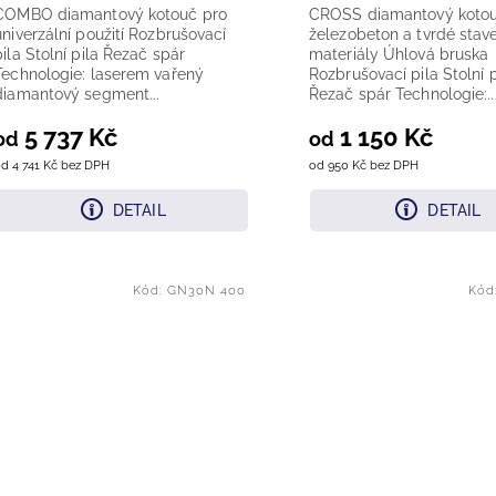
COMBO diamantový kotouč pro
CROSS diamantový kotou
univerzální použití Rozbrušovací
železobeton a tvrdé stav
pila Stolní pila Řezač spár
materiály Úhlová bruska
Technologie: laserem vařený
Rozbrušovací pila Stolní p
diamantový segment...
Řezač spár Technologie:..
5 737 Kč
1 150 Kč
od
od
d 4 741 Kč bez DPH
od 950 Kč bez DPH
DETAIL
DETAIL
Kód:
GN30N 400
Kód