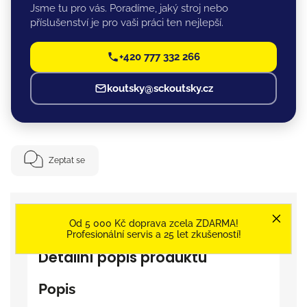
Jsme tu pro vás. Poradíme, jaký stroj nebo
příslušenství je pro vaši práci ten nejlepší.
+420 777 332 266
koutsky@sckoutsky.cz
Zeptat se
Od 5 000 Kč doprava zcela ZDARMA!
Popis
Značka
Gent
Profesionální servis a 25 let zkušeností!
Detailní popis produktu
Popis