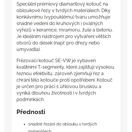
Speciální prémiový diamantový kotouč na
obloukové řezy v tvrdých materiálech. Díky
konkávnímu (vypouklému) tvaru umožňuje
snadné vedení do kruhových i oválných
výřezů v keramice, mramoru, žule a betonu.
Je ideálním nástrojem pro vytváření větších
otvorů do desek (např. pro dřezy nebo
umyvadla).
Frézovací kotouč SE-VW je vybaven
kvalitními T-segmenty, které zajišťují vysokou
řeznou efektivitu, zároveň zjemňují řez a
chrání tělo kotouče proti opotřebení. Kotouč
je určen pro práci s úhlovou bruskou a
vyniká dlouhou životností i v tvrdých
podmínkách.
Přednosti
snadné řezání do oblouku v tvrdých
materiálech