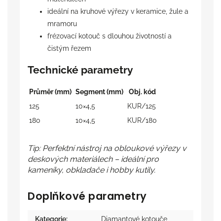
ideální na kruhové výřezy v keramice, žule a
mramoru
frézovací kotouč s dlouhou životností a
čistým řezem
Technické parametry
Průměr (mm)
Segment (mm)
Obj. kód
125
10×4,5
KUR/125
180
10×4,5
KUR/180
Tip: Perfektní nástroj na obloukové výřezy v
deskových materiálech – ideální pro
kameníky, obkladače i hobby kutily.
Doplňkové parametry
Kategorie
:
Diamantové kotouče
,