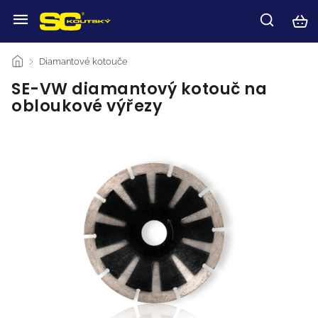
/
Diamantové kotouče
/
SE-VW diamantový kotouč na
obloukové výřezy