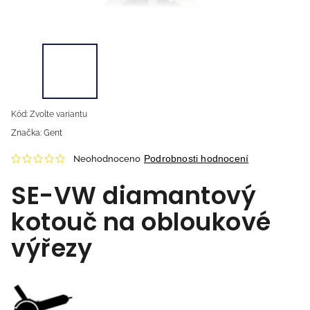
Kód:
Zvolte variantu
Značka:
Gent
Podrobnosti hodnocení
Neohodnoceno
SE-VW diamantový
kotouč na obloukové
výřezy