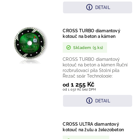
DETAIL
CROSS TURBO diamantový
kotouč na beton a kámen
Skladem
(5 ks)
CROSS TURBO diamantový
kotouč na beton a kámen Ruční
rozbrušovací pila Stolní pila
Řezač spár Technologie:
sintrovaný diamantový segment...
1 255 Kč
od
od 1 037 Kč bez DPH
DETAIL
CROSS ULTRA diamantový
kotouč na žulu a železobeton