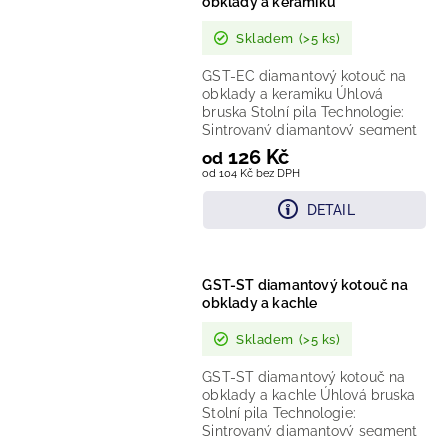
obklady a keramiku
Skladem
(>5 ks)
GST-EC diamantový kotouč na
obklady a keramiku Úhlová
bruska Stolní pila Technologie:
Sintrovaný diamantový segment
Provedení: Celoobvodový
126 Kč
od
hladký...
od 104 Kč bez DPH
DETAIL
GST-ST diamantový kotouč na
obklady a kachle
Skladem
(>5 ks)
GST-ST diamantový kotouč na
obklady a kachle Úhlová bruska
Stolní pila Technologie:
Sintrovaný diamantový segment