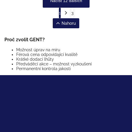
Načíst 12 dalších
1
3
Nahoru
Proč zvolit GENT?
Možnost úprav na míru
Férová cena odpovídající kvalitě
Krátké dodací lhůty
Předváděcí akce – možnost vyzkoušení
Permanentní kontrola jakosti