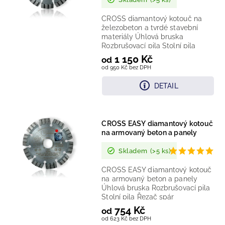
CROSS diamantový kotouč na
železobeton a tvrdé stavební
materiály Úhlová bruska
Rozbrušovací pila Stolní pila
Řezač spár Technologie:...
1 150 Kč
od
od 950 Kč bez DPH
DETAIL
CROSS EASY diamantový kotouč
na armovaný beton a panely
Skladem
(>5 ks)
CROSS EASY diamantový kotouč
na armovaný beton a panely
Úhlová bruska Rozbrušovací pila
Stolní pila Řezač spár
Technologie: laserem vařený...
754 Kč
od
od 623 Kč bez DPH