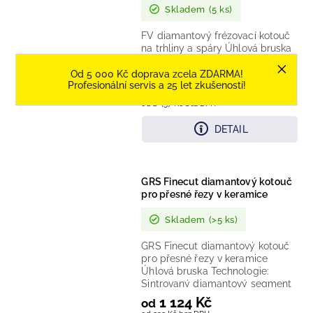
Skladem
(5 ks)
FV diamantový frézovací kotouč
na trhliny a spáry Úhlová bruska
Technologie: Sintrovaný
diamantový segment Provedení:
Od 5 000 Kč doprava zcela ZDARMA!
Profesionální servis a 25 let zkušeností!
Frézovací kotouč Doporučené...
2 973 Kč
od
od 2 457 Kč bez DPH
DETAIL
GRS Finecut diamantový kotouč
pro přesné řezy v keramice
Skladem
(>5 ks)
GRS Finecut diamantový kotouč
pro přesné řezy v keramice
Úhlová bruska Technologie:
Sintrovaný diamantový segment
Provedení: Celoobvodový
1 124 Kč
od
hladký...