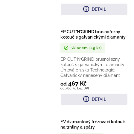
DETAIL
EP CUT’N’GRIND brusnořezný
kotouč s galvanickými diamanty
Skladem
(>5 ks)
EP CUT’N’GRIND brusnořezný
kotouč s galvanickými diamanty
Úhlová bruska Technologie:
Galvanicky nanesený diamant
Provedení: Brusnořezný kotouč s...
467 Kč
od
od 386 Kč bez DPH
DETAIL
FV diamantový frézovací kotouč
na trhliny a spáry