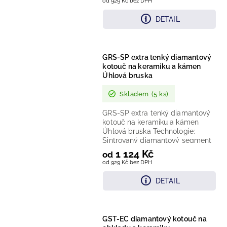
od 929 Kč bez DPH
DETAIL
GRS-SP extra tenký diamantový
kotouč na keramiku a kámen
Úhlová bruska
Skladem
(5 ks)
GRS-SP extra tenký diamantový
kotouč na keramiku a kámen
Úhlová bruska Technologie:
Sintrovaný diamantový segment
Provedení: Celoobvodový
1 124 Kč
od
hladký...
od 929 Kč bez DPH
DETAIL
GST-EC diamantový kotouč na