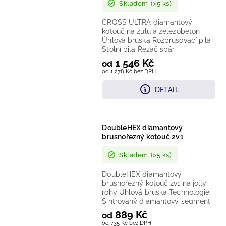
Skladem
(>5 ks)
CROSS ULTRA diamantový
kotouč na žulu a železobeton
Úhlová bruska Rozbrušovací pila
Stolní pila Řezač spár
Technologie: laserem vařený...
1 546 Kč
od
od 1 278 Kč bez DPH
DETAIL
DoubleHEX diamantový
brusnořezný kotouč 2v1
Skladem
(>5 ks)
DoubleHEX diamantový
brusnořezný kotouč 2v1 na jolly
rohy Úhlová bruska Technologie:
Sintrovaný diamantový segment
Provedení: Brusnořezný kotouč
889 Kč
od
2v1...
od 735 Kč bez DPH