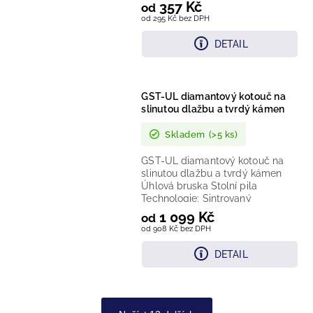
Provedení: Celoobvodový
357 Kč
od
hladký...
od 295 Kč bez DPH
DETAIL
GST-UL diamantový kotouč na
slinutou dlažbu a tvrdý kámen
Skladem
(>5 ks)
GST-UL diamantový kotouč na
slinutou dlažbu a tvrdý kámen
Úhlová bruska Stolní pila
Technologie: Sintrovaný
diamantový segment Provedení:...
1 099 Kč
od
od 908 Kč bez DPH
DETAIL