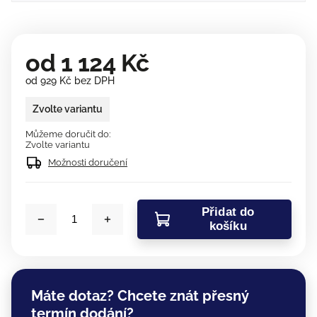
od
1 124 Kč
od
929 Kč
bez DPH
Zvolte variantu
Můžeme doručit do:
Zvolte variantu
Možnosti doručení
Přidat do
košíku
Máte dotaz? Chcete znát přesný
termín dodání?