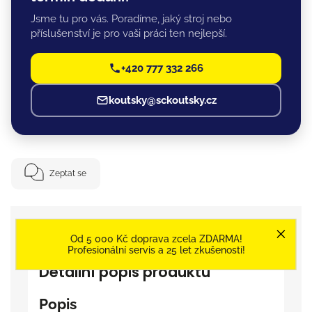
Jsme tu pro vás. Poradíme, jaký stroj nebo
příslušenství je pro vaši práci ten nejlepší.
+420 777 332 266
koutsky@sckoutsky.cz
Zeptat se
Od 5 000 Kč doprava zcela ZDARMA!
Popis
Značka
Gent
Profesionální servis a 25 let zkušeností!
Detailní popis produktu
Popis