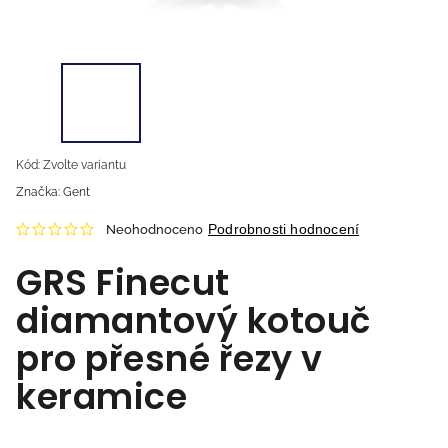
Kód:
Zvolte variantu
Značka:
Gent
Podrobnosti hodnocení
Neohodnoceno
GRS Finecut
diamantový kotouč
pro přesné řezy v
keramice