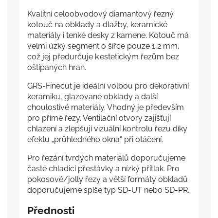
Kvalitní celoobvodový diamantový řezný
kotouč na obklady a dlažby, keramické
materiály i tenké desky z kamene. Kotouč má
velmi úzký segment o šířce pouze 1,2 mm,
což jej předurčuje k estetickým řezům bez
oštípaných hran.
GRS-Finecut je ideální volbou pro dekorativní
keramiku, glazované obklady a další
choulostivé materiály. Vhodný je především
pro přímé řezy. Ventilační otvory zajišťují
chlazení a zlepšují vizuální kontrolu řezu díky
efektu „průhledného okna“ při otáčení.
Pro řezání tvrdých materiálů doporučujeme
časté chladicí přestávky a nízký přítlak. Pro
pokosové/jolly řezy a větší formáty obkladů
doporučujeme spíše typ SD-UT nebo SD-PR.
Přednosti