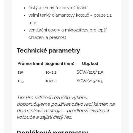
čistý a jemný řez bez oštípání
velmi tenký diamantový kotouč – pouze 1,2
mm
ventilační otvory a mikrozářezy pro lepší
chlazení a přesnost
Technické parametry
Průměr (mm)
Segment (mm)
Obj. kód
115
10×1,2
SCW/215/115
125
10×1,2
SCW/215/125
Tip: Pro udržení řezného výkonu
doporučujeme používat oživovací kámen na
diamantové nástroje – prodlouží životnost
kotouče a zajistí čistý řez.
Doplňkové parametry