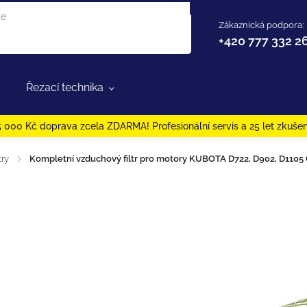
Zákaznická podpora:
+420 777 332 2
Řezací technika
 000 Kč doprava zcela ZDARMA! Profesionální servis a 25 let zkušen
try
/
Kompletní vzduchový filtr pro motory KUBOTA D722, D902, D110