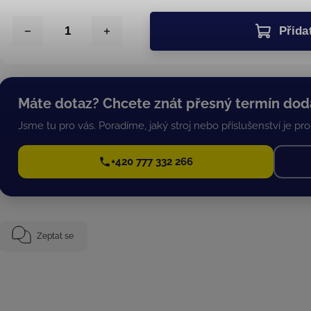
Přida
Máte dotaz? Chcete znát přesný termín dod
Jsme tu pro vás. Poradíme, jaký stroj nebo příslušenství je pro 
+420 777 332 266
Zeptat se