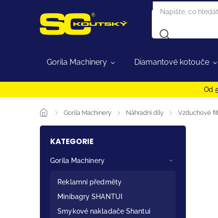
Gorila Machinery
Diamantové kotouče
Od 5
/
Gorila Machinery
/
Náhradní díly
/
Vzduchové fil
KATEGORIE
Gorila Machinery
Reklamní předměty
Minibagry SHANTUI
Smykové nakladače Shantui