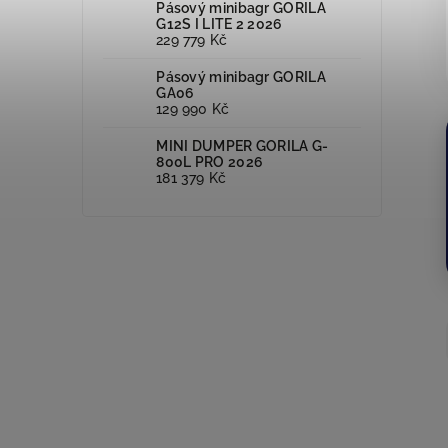
Pásový minibagr GORILA
G12S I LITE 2 2026
229 779 Kč
Pásový minibagr GORILA
GA06
129 990 Kč
MINI DUMPER GORILA G-
800L PRO 2026
181 379 Kč