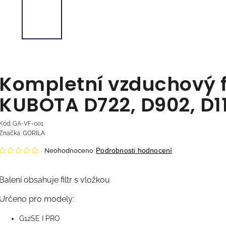
Kompletní vzduchový fi
KUBOTA D722, D902, D1
Kód:
GA-VF-001
Značka:
GORILA
Podrobnosti hodnocení
Neohodnoceno
Balení obsahuje filtr s vložkou
Určeno pro modely:
G12SE I PRO