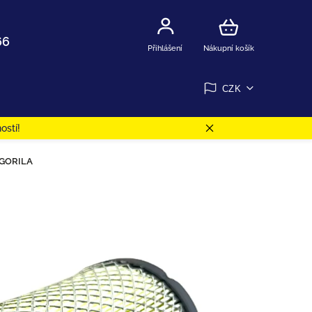
66
Přihlášení
Nákupní košík
CZK
ostí!
5 GORILA