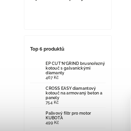
Top 6 produktů
EP CUT’N’GRIND brusnořezný
kotouč s galvanickými
diamanty
467 Kč
CROSS EASY diamantový
kotouč na armovaný beton a
panely
754 Kč
Palivový filtr pro motor
KUBOTA
499 Kč