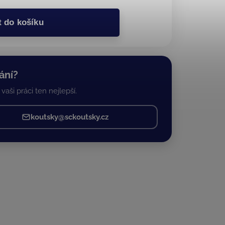
t do košíku
ání?
vaši práci ten nejlepší.
koutsky@sckoutsky.cz