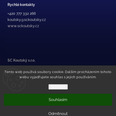
Rychlé kontakty
+420 777 332 266
koutsky@sckoutsky.cz
www.sckoutsky.cz
SC Koutský s.r.o.
Medkova 507/38, /1
Tento web používá soubory cookie. Dalším procházením tohoto
500 02 Hradec Králové
webu vyjadřujete souhlas s jejich používáním.
Pražské Předměstí
(za STK Olfin Car)
Nastavení
Souhlasím
Copyright 2026
SC Koutský
. Všechna práva vyhrazena.
Vytvořil Shoptet
Odmítnout