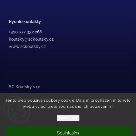
Rychlé kontakty
+420 777 332 266
koutsky@sckoutsky.cz
www.sckoutsky.cz
SC Koutský s.r.o.
Medkova 507/38, /1
Tento web používá soubory cookie. Dalším procházením tohoto
500 02 Hradec Králové
webu vyjadřujete souhlas s jejich používáním.
Pražské Předměstí
(za STK Olfin Car)
Nastavení
Souhlasím