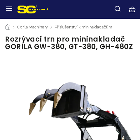
/
Gorila Machinery
/
Příslušenství k mininakladačům
/
Rozrývací trn pro mininakladač
GORILA GW-380, GT-380, GH-480Z