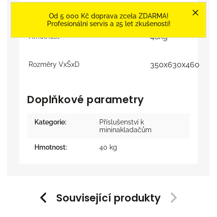
Délka trnu
250mm
Od 5 000 Kč doprava zcela ZDARMA!
Profesionální servis a 25 let zkušeností!
48kg
Hmotnost
350x630x460
Rozměry VxŠxD
Doplňkové parametry
Kategorie
:
Příslušenství k
mininakladačům
Hmotnost
:
40 kg
Související produkty
Previous
Next