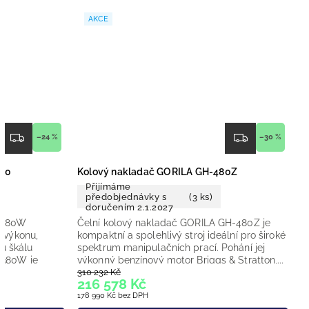
AKCE
–24 %
–30 %
380
Kolový nakladač GORILA GH-480Z
Přijímáme
předobjednávky s
(3 ks)
doručením 2.1.2027
G-380W
Čelní kolový nakladač GORILA GH-480Z je
i výkonu,
kompaktní a spolehlivý stroj ideální pro široké
ou škálu
spektrum manipulačních prací. Pohání jej
-380W je
výkonný benzínový motor Briggs & Stratton,...
310 232 Kč
216 578 Kč
178 990 Kč bez DPH