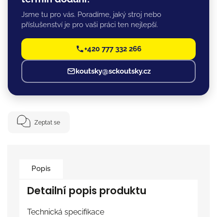
Jsme tu pro vás. Poradíme, jaký stroj nebo
příslušenství je pro vaši práci ten nejlepší.
+420 777 332 266
koutsky@sckoutsky.cz
Zeptat se
Popis
Detailní popis produktu
Technická specifikace