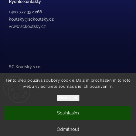
Rychlé kontakty
+420 777 332 266
koutsky@sckoutsky.cz
www.sckoutsky.cz
SC Koutský s.r.o.
Medkova 507/38, /1
Tento web používá soubory cookie. Dalším procházením tohoto
500 02 Hradec Králové
webu vyjadřujete souhlas s jejich používáním.
Pražské Předměstí
(za STK Olfin Car)
Nastavení
Souhlasím
Copyright 2026
SC Koutský
. Všechna práva vyhrazena.
Vytvořil Shoptet
Odmítnout