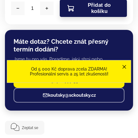
Přidat do
košíku
Máte dotaz? Chcete znát přesný
termín dodání?
Jsme tu pro vás. Poradíme, jaký stroj nebo
příslušenství je pro vaši práci ten nejlepší.
Od 5 000 Kč doprava zcela ZDARMA!
Profesionální servis a 25 let zkušeností!
+420 777 332 266
koutsky@sckoutsky.cz
Zeptat se