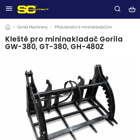
/
Gorila Machinery
/
Příslušenství k mininakladačům
/
Kleště pro mininakladač Gorila
GW-380, GT-380, GH-480Z