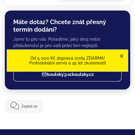
Máte dotaz? Chcete znát přesný
termín dodání?
Jsme tu pro vás. Poradíme, jaký stroj nebo
příslušenství je pro vaši práci ten nejlepší.
Od 5 000 Kč doprava zcela ZDARMA!
+420 777 332 266
Profesionální servis a 25 let zkušeností!
koutsky@sckoutsky.cz
Zeptat se