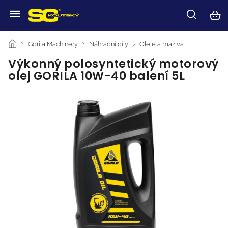
/
Gorila Machinery
/
Náhradní díly
/
Oleje a maziva
/
Výkonný polosyntetický motorový
olej GORILA 10W-40 balení 5L