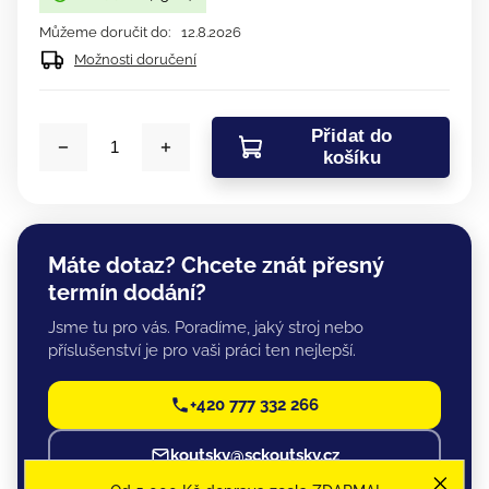
Můžeme doručit do:
12.8.2026
Možnosti doručení
Přidat do
košíku
Máte dotaz? Chcete znát přesný
termín dodání?
Jsme tu pro vás. Poradíme, jaký stroj nebo
příslušenství je pro vaši práci ten nejlepší.
+420 777 332 266
koutsky@sckoutsky.cz