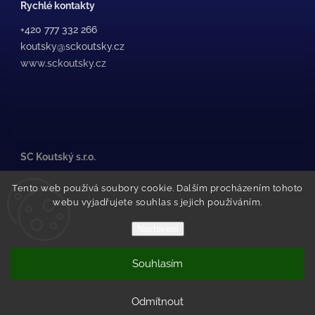
Rychlé kontakty
+420 777 332 266
koutsky@sckoutsky.cz
www.sckoutsky.cz
SC Koutský s.r.o.
Medkova 507/38, /1
Tento web používá soubory cookie. Dalším procházením tohoto
500 02 Hradec Králové
webu vyjadřujete souhlas s jejich používáním.
Pražské Předměstí
(za STK Olfin Car)
Nastavení
Souhlasím
Copyright 2026
SC Koutský
. Všechna práva vyhrazena.
Vytvořil Shoptet
Odmítnout