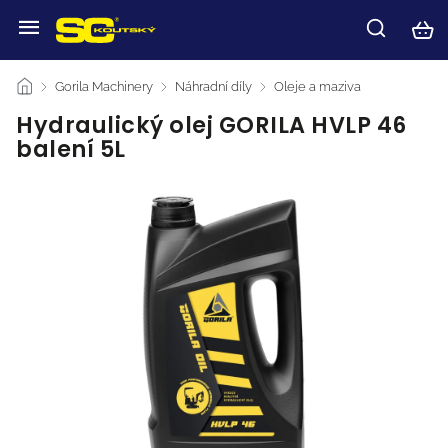
/
Gorila Machinery
/
Náhradní díly
/
Oleje a maziva
/
Hydraulický olej GORILA HVLP 46
balení 5L