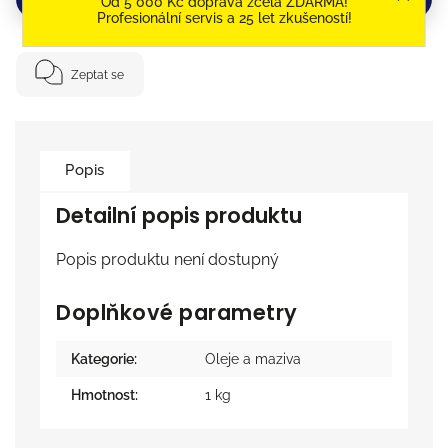
Od 5 000 Kč doprava zcela ZDARMA!
Profesionální servis a 25 let zkušeností!
Zeptat se
Popis
Detailní popis produktu
Popis produktu není dostupný
Doplňkové parametry
Kategorie
:
Oleje a maziva
Hmotnost
:
1 kg