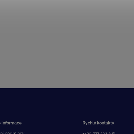
 informace
Rychlé kontakty
ní podmínky
+420 777 332 266