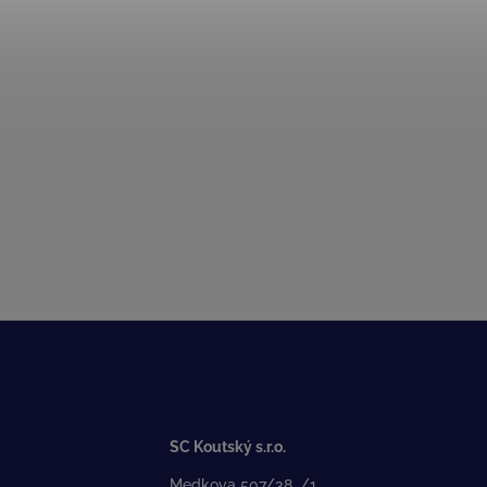
SC Koutský s.r.o.
Medkova 507/38, /1