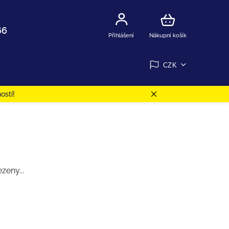
66
Přihlášení
Nákupní košík
CZK
ostí!
zeny...