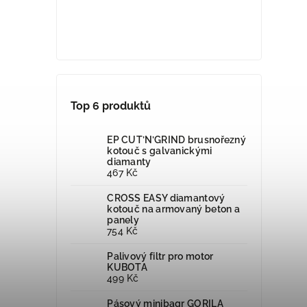
Top 6 produktů
EP CUT’N’GRIND brusnořezný
kotouč s galvanickými
diamanty
467 Kč
CROSS EASY diamantový
kotouč na armovaný beton a
panely
754 Kč
Palivový filtr pro motor
KUBOTA
499 Kč
Pásový minibagr GORILA