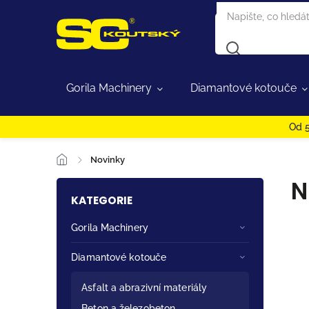
Gorila Machinery
Diamantové kotouče
Od 5
/
Novinky
N
KATEGORIE
Gorila Machinery
Diamantové kotouče
Asfalt a abrazivní materiály
Beton a železobeton