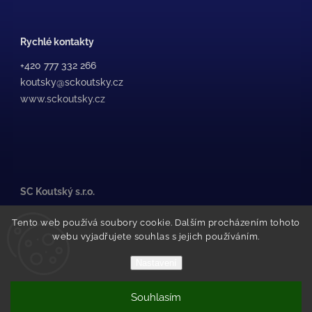
Rychlé kontakty
+420 777 332 266
koutsky@sckoutsky.cz
www.sckoutsky.cz
SC Koutský s.r.o.
Medkova 507/38, /1
Tento web používá soubory cookie. Dalším procházením tohoto
500 02 Hradec Králové
webu vyjadřujete souhlas s jejich používáním.
Pražské Předměstí
(za STK Olfin Car)
Nastavení
Souhlasím
Copyright 2026
SC Koutský
. Všechna práva vyhrazena.