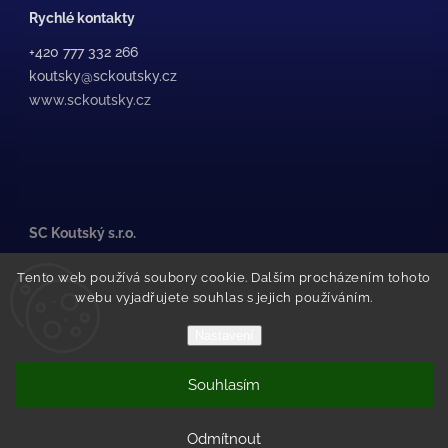
Rychlé kontakty
+420 777 332 266
koutsky@sckoutsky.cz
www.sckoutsky.cz
SC Koutský s.r.o.
Medkova 507/38, /1
Tento web používá soubory cookie. Dalším procházením tohoto
500 02 Hradec Králové
webu vyjadřujete souhlas s jejich používáním.
Pražské Předměstí
(za STK Olfin Car)
Nastavení
Souhlasím
Copyright 2026
SC Koutský
. Všechna práva vyhrazena.
Vytvořil Shoptet
Odmítnout