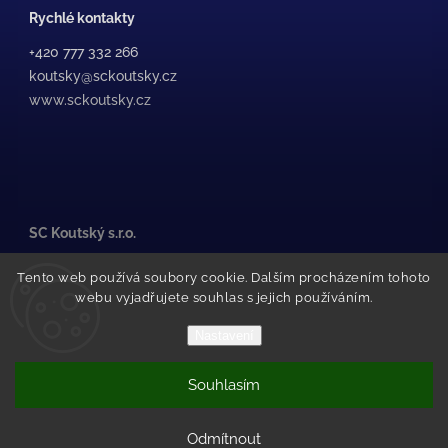
Rychlé kontakty
+420 777 332 266
koutsky@sckoutsky.cz
www.sckoutsky.cz
SC Koutský s.r.o.
Medkova 507/38, /1
Tento web používá soubory cookie. Dalším procházením tohoto
500 02 Hradec Králové
webu vyjadřujete souhlas s jejich používáním.
Pražské Předměstí
(za STK Olfin Car)
Nastavení
Souhlasím
Copyright 2026
SC Koutský
. Všechna práva vyhrazena.
Vytvořil Shoptet
Odmítnout