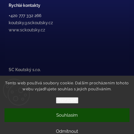
Rychlé kontakty
+420 777 332 266
koutsky@sckoutsky.cz
www.sckoutsky.cz
SC Koutský s.r.o.
Medkova 507/38, /1
Tento web používá soubory cookie. Dalším procházením tohoto
500 02 Hradec Králové
webu vyjadřujete souhlas s jejich používáním.
Pražské Předměstí
(za STK Olfin Car)
Nastavení
Souhlasím
Copyright 2026
SC Koutský
. Všechna práva vyhrazena.
Vytvořil Shoptet
Odmítnout