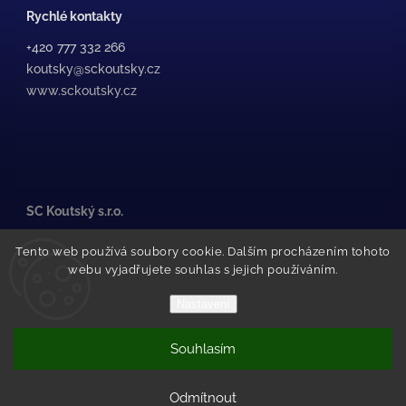
Rychlé kontakty
+420 777 332 266
koutsky@sckoutsky.cz
www.sckoutsky.cz
SC Koutský s.r.o.
Medkova 507/38, /1
Tento web používá soubory cookie. Dalším procházením tohoto
500 02 Hradec Králové
webu vyjadřujete souhlas s jejich používáním.
Pražské Předměstí
(za STK Olfin Car)
Nastavení
Souhlasím
Copyright 2026
SC Koutský
. Všechna práva vyhrazena.
Vytvořil Shoptet
Odmítnout