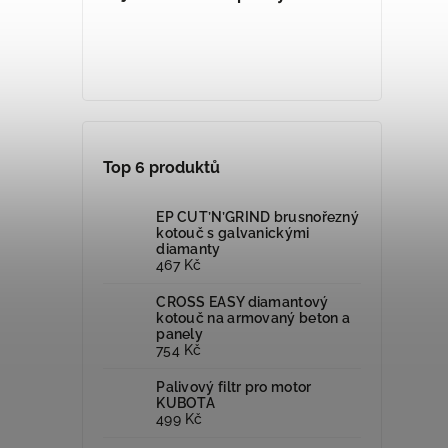
Top 6 produktů
EP CUT’N’GRIND brusnořezný
kotouč s galvanickými
diamanty
467 Kč
CROSS EASY diamantový
kotouč na armovaný beton a
panely
754 Kč
Palivový filtr pro motor
KUBOTA
499 Kč