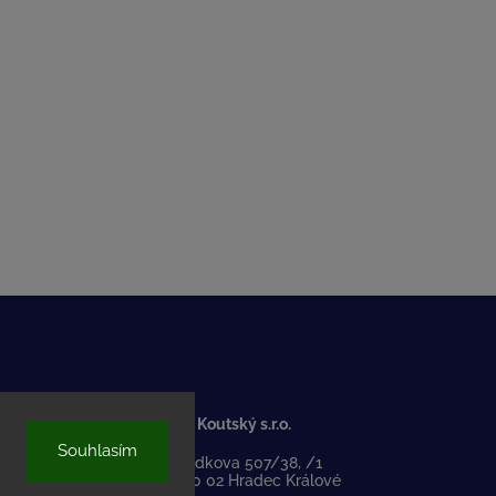
SC Koutský s.r.o.
Souhlasím
Medkova 507/38, /1
500 02 Hradec Králové