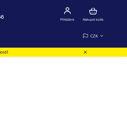
66
Přihlášení
Nákupní košík
CZK
ostí!