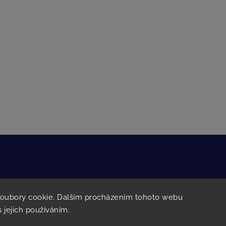
 informace
Rychlé kontakty
soubory cookie. Dalším procházením tohoto webu
s jejich používáním.
ní podmínky
+420 777 332 266
koutsky@sckoutsky.cz