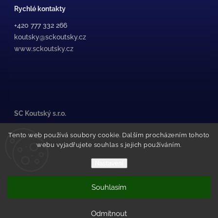
Rychlé kontakty
+420 777 332 266
koutsky@sckoutsky.cz
www.sckoutsky.cz
SC Koutský s.r.o.
Medkova 507/38, /1
Tento web používá soubory cookie. Dalším procházením tohoto
500 02 Hradec Králové
webu vyjadřujete souhlas s jejich používáním.
Pražské Předměstí
(za STK Olfin Car)
Nastavení
Souhlasím
Copyright 2026
SC Koutský
. Všechna práva vyhrazena.
Vytvořil Shoptet
Odmítnout