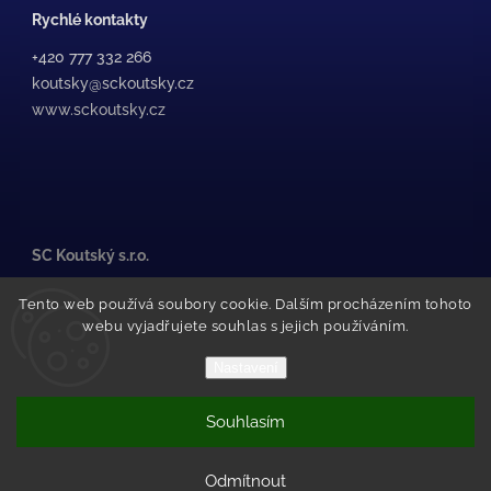
Rychlé kontakty
+420 777 332 266
koutsky@sckoutsky.cz
www.sckoutsky.cz
SC Koutský s.r.o.
Medkova 507/38, /1
Tento web používá soubory cookie. Dalším procházením tohoto
500 02 Hradec Králové
webu vyjadřujete souhlas s jejich používáním.
Pražské Předměstí
(za STK Olfin Car)
Nastavení
Souhlasím
Copyright 2026
SC Koutský
. Všechna práva vyhrazena.
Vytvořil Shoptet
Odmítnout