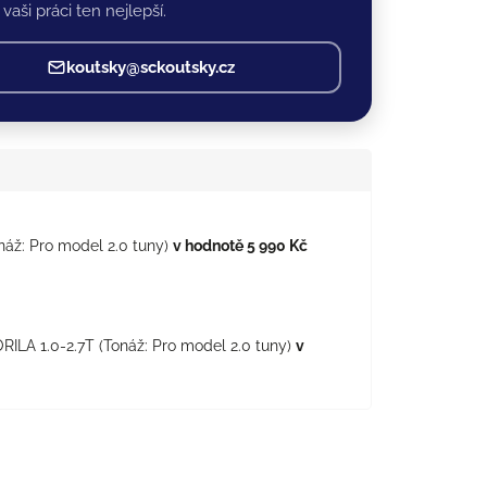
vaši práci ten nejlepší.
koutsky@sckoutsky.cz
náž: Pro model 2.0 tuny)
v hodnotě 5 990 Kč
ILA 1.0-2.7T (Tonáž: Pro model 2.0 tuny)
v