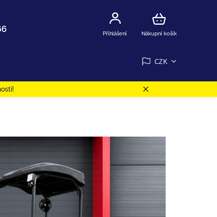
66
Přihlášení
Nákupní košík
CZK
ostí!