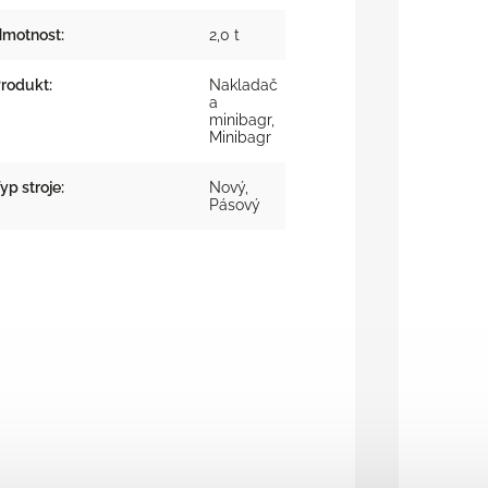
motnost
:
2,0 t
rodukt
:
Nakladač
a
minibagr,
Minibagr
yp stroje
:
Nový,
Pásový