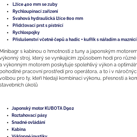
Lžíce 400 mm se zuby
Rychloupínací zařízení
Svahová hydraulická lžíce 800 mm
Přidržovací prst s pístnicí
Rychlospojky
Příslušenství včetně čepů a hadic + kufřík s nářadím a maznicí
Minibagr s kabinou o hmotnosti 2 tuny a japonským motor
výkonný stroj, který se vynikajícím způsobem hodí pro různé 
a výkonným motorem poskytuje spolehlivý výkon a optimální e
pohodlné pracovní prostředí pro operátora, a to i v náročnýc
volbou pro ty, kteří hledají kombinaci výkonu, přesnosti a k
stavebních úkolů
Japonský motor KUBOTA D902
Roztahovací pásy
Snadné ovládání
Kabina
Výklopné joystiky