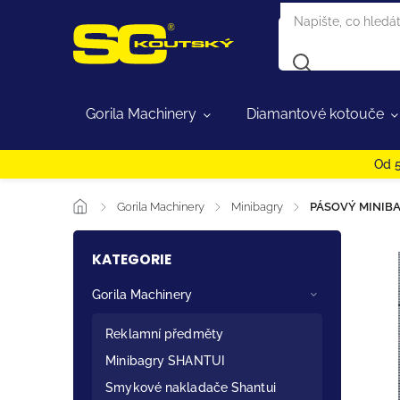
Gorila Machinery
Diamantové kotouče
Od 5
/
Gorila Machinery
/
Minibagry
/
PÁSOVÝ MINIBAG
KATEGORIE
Gorila Machinery
Reklamní předměty
Minibagry SHANTUI
Smykové nakladače Shantui