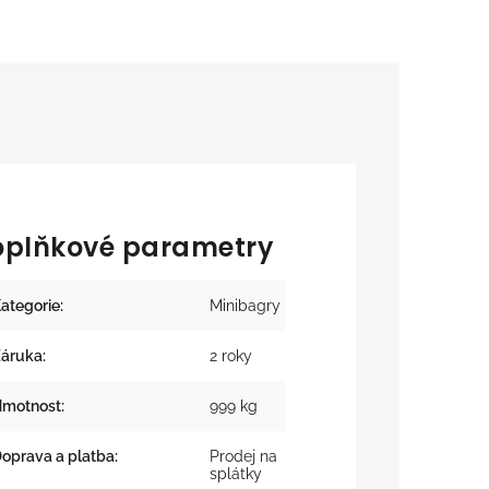
oplňkové parametry
ategorie
:
Minibagry
áruka
:
2 roky
motnost
:
999 kg
oprava a platba
:
Prodej na
splátky