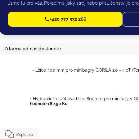
Jsme tu pro vás. Poradíme, jaký stroj nebo příslušenství je pro 
+420 777 332 266
Zdarma od nás dostanete
+ Lžíce 400 mm pro minibagry GORILA 1.0 - 4.0T (To
+ Hydraulická svahová lžíce 800mm pro minibagry GOR
hodnotě 16 490 Kč
Zeptat se