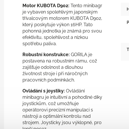
Motor KUBOTA D902:
Tento minibagr
H
je vybaven spolehlivým japonským
třívalcovým motorem KUBOTA D902,
P
který poskytuje výkon 16HP. Tato
pohonná jednotka je známá pro svou
efektivitu, spolehlivost a nízkou
spotřebu paliva.
T
Robustní konstrukce:
GORILA je
postavena na robustním rámu, což
zajišťuje odolnost a dlouhou
životnost stroje i při náročných
pracovních podmínkách.
Ovládání s joystiky:
Ovládání
minibagru je intuitivní a pohodlné díky
joystickům, což umožňuje
operátorovi precizní manipulaci s
nástroji a optimální kontrolu nad
strojem. Joysticky jsou výklopné, pro
lepší posez.