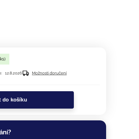
 ks)
:
12.8.2026
Možnosti doručení
t do košíku
ání?