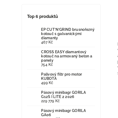
Top 6 produktů
EP CUT’N’GRIND brusnořezný
kotouč s galvanickými
diamanty
467 Kč
CROSS EASY diamantový
kotouč na armovaný beton a
panely
754 Kč
Palivový filtr pro motor
KUBOTA
499 Kč
Pásový minibagr GORILA
G12S I LITE 2 2026
229 779 Kč
Pásový minibagr GORILA
GA06