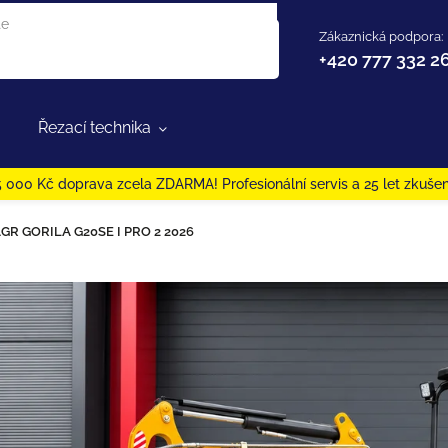
Zákaznická podpora:
+420 777 332 2
Řezací technika
 000 Kč doprava zcela ZDARMA! Profesionální servis a 25 let zkušen
R GORILA G20SE I PRO 2 2026