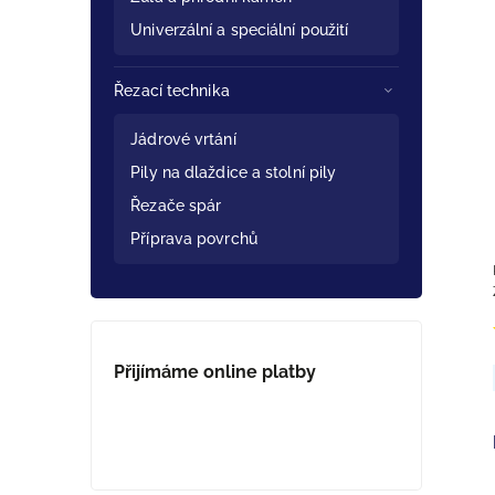
Univerzální a speciální použití
Řezací technika
Jádrové vrtání
Pily na dlaždice a stolní pily
Řezače spár
Příprava povrchů
Přijímáme online platby