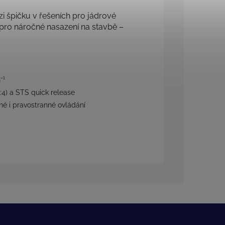
i špičku v řešeních pro jádrové
á pro náročné nasazení na stavbě –
⁻¹
1:4) a STS quick release
é i pravostranné ovládání