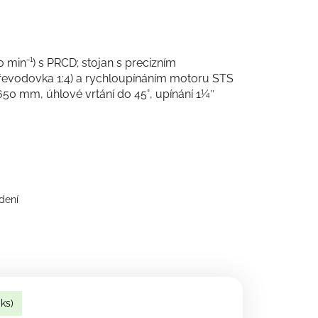
 min⁻¹) s PRCD; stojan s precizním
evodovka 1:4) a rychloupínáním motoru STS
50 mm, úhlové vrtání do 45°, upínání 1¼″
dení
 ks)