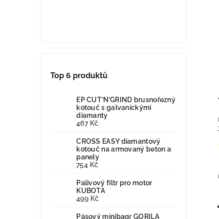
Top 6 produktů
EP CUT’N’GRIND brusnořezný
kotouč s galvanickými
diamanty
467 Kč
CROSS EASY diamantový
kotouč na armovaný beton a
panely
754 Kč
Palivový filtr pro motor
KUBOTA
499 Kč
Pásový minibagr GORILA