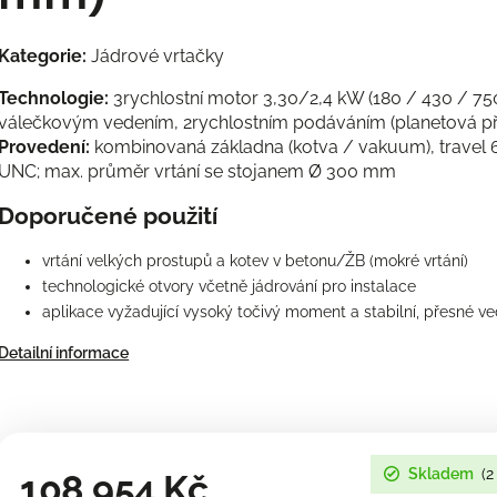
Kategorie:
Jádrové vrtačky
Technologie:
3rychlostní motor 3,30/2,4 kW (180 / 430 / 750
válečkovým vedením, 2rychlostním podáváním (planetová př
Provedení:
kombinovaná základna (kotva / vakuum), travel 6
UNC; max. průměr vrtání se stojanem Ø 300 mm
Doporučené použití
vrtání velkých prostupů a kotev v betonu/ŽB (mokré vrtání)
technologické otvory včetně jádrování pro instalace
aplikace vyžadující vysoký točivý moment a stabilní, přesné ve
Detailní informace
Skladem
(2
108 954 Kč