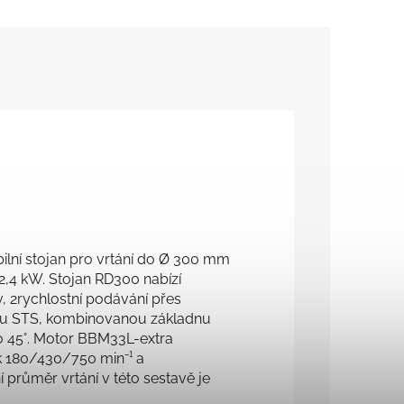
lní stojan pro vrtání do Ø 300 mm
,4 kW. Stojan RD300 nabízí
v, 2rychlostní podávání přes
oru STS, kombinovanou základnu
o 45°. Motor BBM33L-extra
 180/430/750 min⁻¹ a
průměr vrtání v této sestavě je