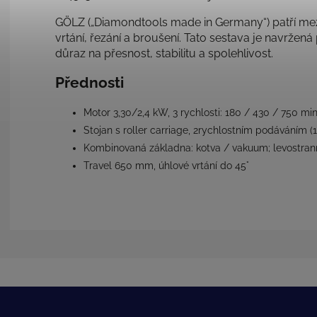
GÖLZ („Diamondtools made in Germany“) patří mez
vrtání, řezání a broušení. Tato sestava je navržen
důraz na přesnost, stabilitu a spolehlivost.
Přednosti
Motor 3,30/2,4 kW, 3 rychlosti: 180 / 430 / 750 min
Stojan s roller carriage, 2rychlostním podáváním (
Kombinovaná základna: kotva / vakuum; levostrann
Travel 650 mm, úhlové vrtání do 45°