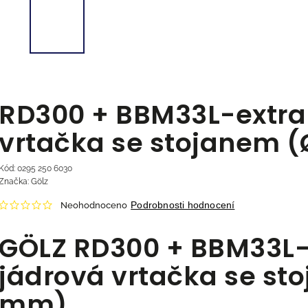
RD300 + BBM33L-extra 
vrtačka se stojanem 
Kód:
0295 250 6030
Značka:
Gölz
Podrobnosti hodnocení
Neohodnoceno
GÖLZ RD300 + BBM33L-e
jádrová vrtačka se st
mm)