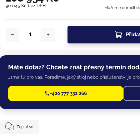
90 045 Kč bez DPH
Můžeme doručit do
Přida
Máte dotaz? Chcete znát přesný termín dod
Jsme tu pro vás. Poradíme, jaký stroj nebo příslušenství je pro 
+420 777 332 266
Zeptat se