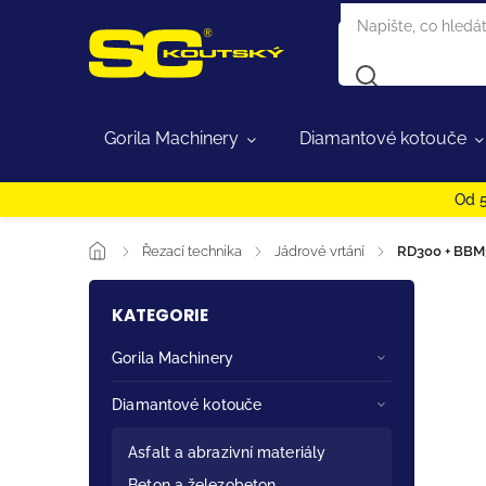
Gorila Machinery
Diamantové kotouče
Od 5
/
Řezací technika
/
Jádrové vrtání
/
RD300 + BBM3
KATEGORIE
Gorila Machinery
Diamantové kotouče
Asfalt a abrazivní materiály
Beton a železobeton