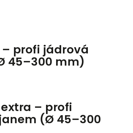
– profi jádrová
(Ø 45–300 mm)
xtra – profi
ojanem (Ø 45–300