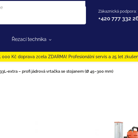
Zákaznická podpora:
+420 777 332 2
Řezací technika
 000 Kč doprava zcela ZDARMA! Profesionální servis a 25 let zkušen
3L-extra – profi jádrová vrtačka se stojanem (Ø 45–300 mm)