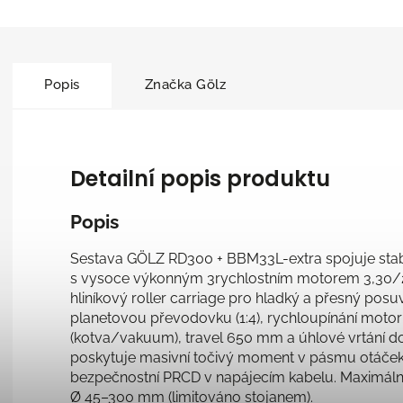
Popis
Značka
Gölz
Detailní popis produktu
Popis
Sestava GÖLZ RD300 + BBM33L-extra spojuje stabi
s vysoce výkonným 3rychlostním motorem 3,30/2
hliníkový roller carriage pro hladký a přesný posu
planetovou převodovku (1:4), rychloupínání mot
(kotva/vakuum), travel 650 mm a úhlové vrtání d
poskytuje masivní točivý moment v pásmu otáček
bezpečnostní PRCD v napájecím kabelu. Maximální 
Ø 45–300 mm (limitováno stojanem).