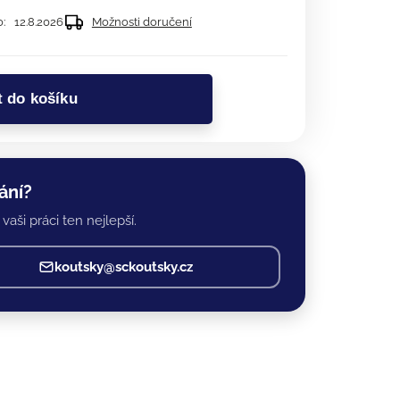
:
12.8.2026
Možnosti doručení
t do košíku
ání?
vaši práci ten nejlepší.
koutsky@sckoutsky.cz