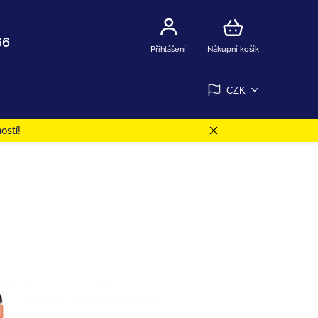
66
Přihlášení
Nákupní košík
CZK
ostí!