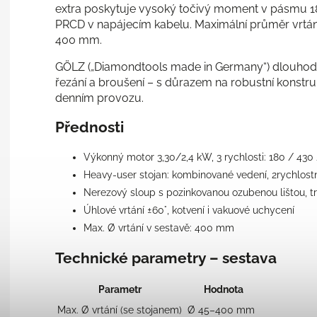
extra poskytuje vysoký točivý moment v pásmu 1
PRCD v napájecím kabelu. Maximální průměr vrtání
400 mm.
GÖLZ („Diamondtools made in Germany“) dlouhodobě
řezání a broušení – s důrazem na robustní konstruk
denním provozu.
Přednosti
Výkonný motor 3,30/2,4 kW, 3 rychlosti: 180 / 430 
Heavy-user stojan: kombinované vedení, 2rychlostn
Nerezový sloup s pozinkovanou ozubenou lištou, 
Úhlové vrtání ±60°, kotvení i vakuové uchycení
Max. Ø vrtání v sestavě: 400 mm
Technické parametry – sestava
Parametr
Hodnota
Max. Ø vrtání (se stojanem)
Ø 45–400 mm