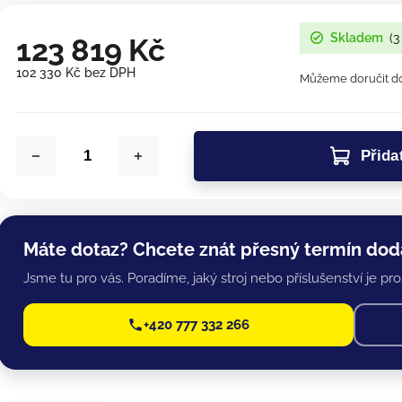
Skladem
(3
123 819 Kč
102 330 Kč bez DPH
Můžeme doručit do
Přida
Máte dotaz? Chcete znát přesný termín dod
Jsme tu pro vás. Poradíme, jaký stroj nebo příslušenství je pro 
+420 777 332 266