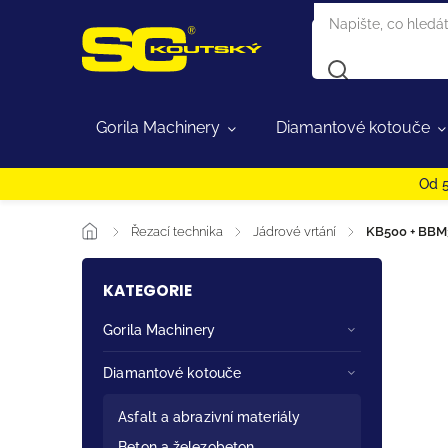
Gorila Machinery
Diamantové kotouče
Od 5
/
Řezací technika
/
Jádrové vrtání
/
KB500 + BBM3
KATEGORIE
Gorila Machinery
Diamantové kotouče
Asfalt a abrazivní materiály
Beton a železobeton