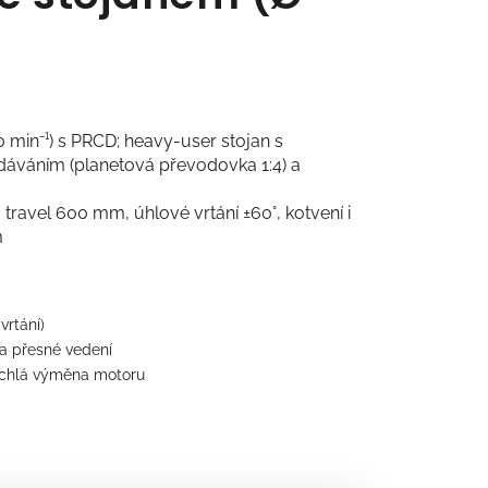
 min⁻¹) s PRCD; heavy-user stojan s
váním (planetová převodovka 1:4) a
ravel 600 mm, úhlové vrtání ±60°, kotvení i
m
vrtání)
a přesné vedení
 rychlá výměna motoru