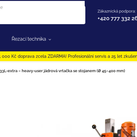
Zákaznická podpora:
+420 777 332 2
Řezací technika
 000 Kč doprava zcela ZDARMA! Profesionální servis a 25 let zkušen
3L-extra – heavy-user jádrová vrtačka se stojanem (Ø 45–400 mm)