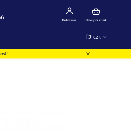
66
Přihlášení
Nákupní košík
CZK
ostí!