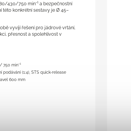
80/430/750 min⁻¹ a bezpečnostní
 této konkrétní sestavy je Ø 45–
 vyvíjí řešení pro jádrové vrtání,
ci, přesnost a spolehlivost v
/ 750 min⁻¹
í podávání (1:4), STS quick-release
travel 600 mm