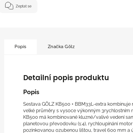
Zeptat se
Popis
Značka
Gölz
Detailní popis produktu
Popis
Sestava GÖLZ KB500 + BBM33L-extra kombinuje m
velké průměry s vysoce výkonným 3rychlostním 
KB500 má kombinované kluzné/valivé vedení saní
planetovou převodovku (1:4), rychloupínání moto
pozinkovanou ozubenou lištou, travel 600 mm a ú