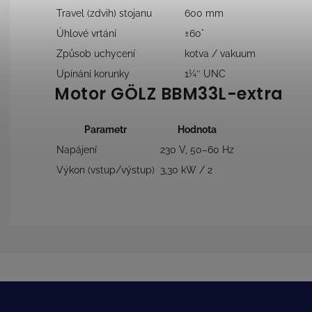
Travel (zdvih) stojanu
600 mm
Úhlové vrtání
±60°
Způsob uchycení
kotva / vakuum
Upínání korunky
1¼″ UNC
Motor GÖLZ BBM33L-extra
Parametr
Hodnota
Napájení
230 V, 50–60 Hz
Výkon (vstup/výstup)
3,30 kW / 2