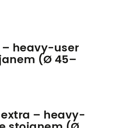
 – heavy-user
ojanem (Ø 45–
extra – heavy-
se stojanem (Ø