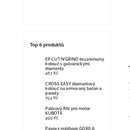
Top 6 produktů
EP CUT’N’GRIND brusnořezný
kotouč s galvanickými
diamanty
467 Kč
CROSS EASY diamantový
kotouč na armovaný beton a
panely
754 Kč
Palivový filtr pro motor
KUBOTA
499 Kč
Pásový minibagr GORILA