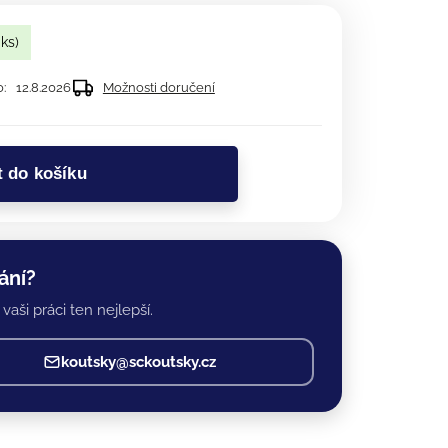
 ks)
:
12.8.2026
Možnosti doručení
t do košíku
ání?
vaši práci ten nejlepší.
koutsky@sckoutsky.cz