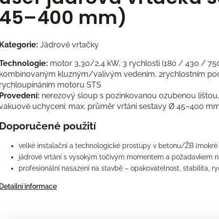
45–400 mm)
Kategorie:
Jádrové vrtačky
Technologie:
motor 3,30/2,4 kW, 3 rychlosti (180 / 430 / 750
kombinovaným kluzným/valivým vedením, 2rychlostním podá
rychloupínáním motoru STS
Provedení:
nerezový sloup s pozinkovanou ozubenou lištou, t
vakuové uchycení; max. průměr vrtání sestavy Ø 45–400 m
Doporučené použití
velké instalační a technologické prostupy v betonu/ŽB (mokré 
jádrové vrtání s vysokým točivým momentem a požadavkem n
profesionální nasazení na stavbě – opakovatelnost, stabilita,
Detailní informace