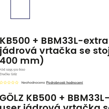
KB500 + BBM33L-extra
jádrová vrtačka se st
400 mm)
Kód:
0295 501 6010
Značka:
Gölz
Podrobnosti hodnocení
Neohodnoceno
GÖLZ KB500 + BBM33L-
user jádrová vrtačka 