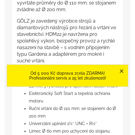
vyvrtáte průměry do Ø 110 mm; se stojanem
zvládne až Ø 200 mm.
GÖLZ je zavedený výrobce strojů a
diamantových nástrojů pro řezání a vrtání ve
stavebnictví. HDM22 je navržena pro
spolehlivý výkon, bezpečný provoz a rychlé
nasazení na stavbě – s vodním připojením
typu Gardena a adaptérem pro mokré i
suché vrtání.
Přednosti
Od 5 000 Kč doprava zcela ZDARMA!
Profesionální servis a 25 let zkušeností!
2,2 kW, 3 rychlosti pro optimální rozsah vrtání
Elektronický Soft Start a tepelná ochrana
motoru
Ruční vrtání do Ø 110 mm; se stojanem do Ø
200 mm
Univerzální upínání 1¼″ UNC + R½″
Límec Ø 60 mm pro uchycení do stojanu;