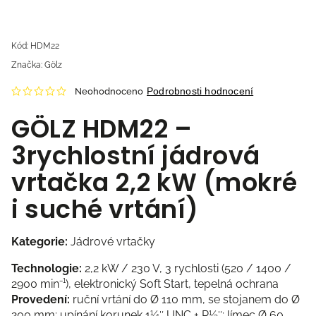
Kód:
HDM22
Značka:
Gölz
Podrobnosti hodnocení
Neohodnoceno
GÖLZ HDM22 –
3rychlostní jádrová
vrtačka 2,2 kW (mokré
i suché vrtání)
Kategorie:
Jádrové vrtačky
Technologie:
2,2 kW / 230 V, 3 rychlosti (520 / 1400 /
2900 min⁻¹), elektronický Soft Start, tepelná ochrana
Provedení:
ruční vrtání do Ø 110 mm, se stojanem do Ø
200 mm; upínání korunek 1¼″ UNC + R½″; límec Ø 60