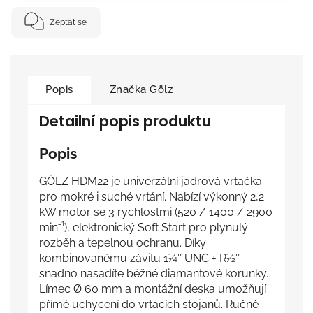
Zeptat se
Popis
Značka
Gölz
Detailní popis produktu
Popis
GÖLZ HDM22 je univerzální jádrová vrtačka
pro mokré i suché vrtání. Nabízí výkonný 2,2
kW motor se 3 rychlostmi (520 / 1400 / 2900
min⁻¹), elektronický Soft Start pro plynulý
rozběh a tepelnou ochranu. Díky
kombinovanému závitu 1¼″ UNC + R½″
snadno nasadíte běžné diamantové korunky.
Límec Ø 60 mm a montážní deska umožňují
přímé uchycení do vrtacích stojanů. Ručně