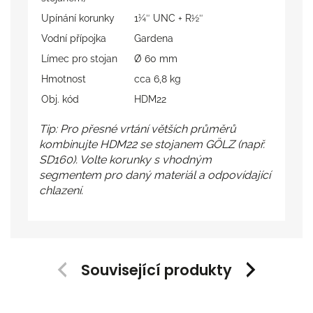
Upínání korunky
1¼″ UNC + R½″
Vodní přípojka
Gardena
Límec pro stojan
Ø 60 mm
Hmotnost
cca 6,8 kg
Obj. kód
HDM22
Tip: Pro přesné vrtání větších průměrů
kombinujte HDM22 se stojanem GÖLZ (např.
SD160). Volte korunky s vhodným
segmentem pro daný materiál a odpovídající
chlazení.
Související produkty
Previous
Next