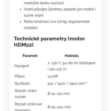
montážní deska součástí
Vodní přípojka Gardena; adaptér pro mokré i
suché vrtání
Nízká hmotnost cca 6,8 kg, ergonomické
ovládání
Technické parametry (motor
HDM22)
Parametr
Hodnota
1~ 230 V, 50–60 Hz (dostupné
Napájení
i 110–120 V)
Příkon
2,2 kW
Rychlosti
520 / 1400 / 2900 min⁻¹
Rozsah vrtání
Ø 20–110 mm
(ručně)
Rozsah vrtání (se
Ø 20–200 mm
stojanem)