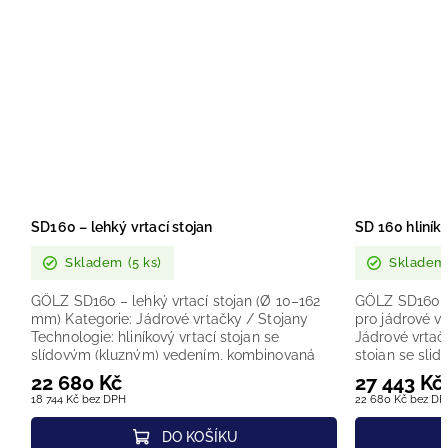
SD160 – lehký vrtací stojan
SD 160 hliník
Skladem
(5 ks)
Skladem
GÖLZ SD160 – lehký vrtací stojan (Ø 10–162
GÖLZ SD160 – 
mm) Kategorie: Jádrové vrtačky / Stojany
pro jádrové v
Technologie: hliníkový vrtací stojan se
Jádrové vrtačk
slídovým (kluzným) vedením, kombinovaná
stojan se slid
základna...
22 680 Kč
27 443 Kč
18 744 Kč bez DPH
22 680 Kč bez D
DO KOŠÍKU