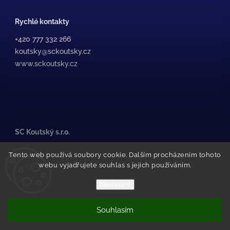
Rychlé kontakty
+420 777 332 266
koutsky@sckoutsky.cz
www.sckoutsky.cz
SC Koutský s.r.o.
Medkova 507/38, /1
Tento web používá soubory cookie. Dalším procházením tohoto
500 02 Hradec Králové
webu vyjadřujete souhlas s jejich používáním.
Pražské Předměstí
(za STK Olfin Car)
Nastavení
Souhlasím
Copyright 2026
SC Koutský
. Všechna práva vyhrazena.