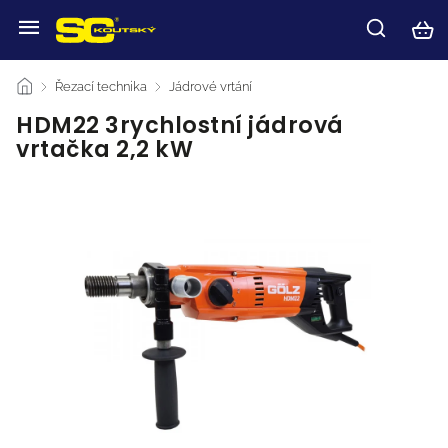
/
Řezací technika
/
Jádrové vrtání
/
HDM22 3rychlostní jádrová
vrtačka 2,2 kW