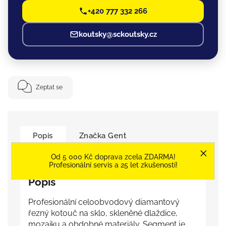
+420 777 332 266
koutsky@sckoutsky.cz
Zeptat se
Popis
Značka
Gent
Detailní popis produktu
Od 5 000 Kč doprava zcela ZDARMA!
Profesionální servis a 25 let zkušeností!
Popis
Profesionální celoobvodový diamantový
řezný kotouč na sklo, skleněné dlaždice,
mozaiku a obdobné materiály. Segment je