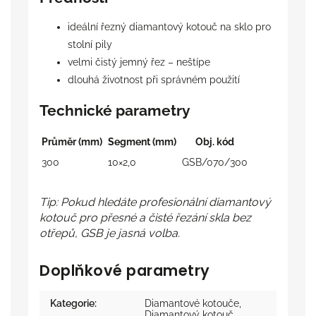
ideální řezný diamantový kotouč na sklo pro
stolní pily
velmi čistý jemný řez – neštípe
dlouhá životnost při správném použití
Technické parametry
Průměr (mm)
Segment (mm)
Obj. kód
300
10×2,0
GSB/070/300
Tip: Pokud hledáte profesionální diamantový
kotouč pro přesné a čisté řezání skla bez
otřepů, GSB je jasná volba.
Doplňkové parametry
Kategorie
:
Diamantové kotouče
,
Diamantový kotouč