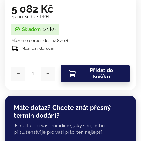
5 082 Kč
4 200 Kč bez DPH
Skladem
(>5 ks)
Můžeme doručit do:
12.8.2026
Možnosti doručení
Přidat do
košíku
Máte dotaz? Chcete znát přesný
termín dodání?
Jsme tu pro vás. Poradíme, jaký stroj nebo
příslušenství je pro vaši práci ten nejlepší.