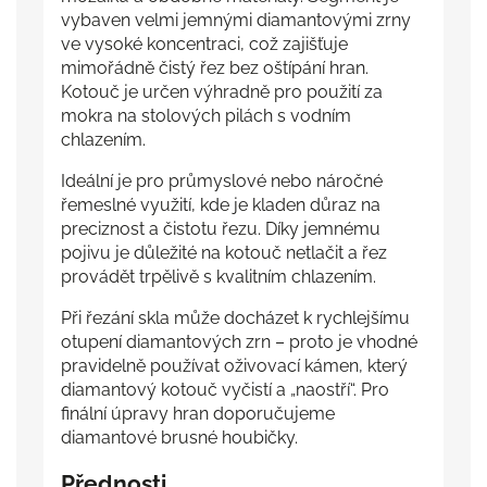
vybaven velmi jemnými diamantovými zrny
ve vysoké koncentraci, což zajišťuje
mimořádně čistý řez bez oštípání hran.
Kotouč je určen výhradně pro použití za
mokra na stolových pilách s vodním
chlazením.
Ideální je pro průmyslové nebo náročné
řemeslné využití, kde je kladen důraz na
preciznost a čistotu řezu. Díky jemnému
pojivu je důležité na kotouč netlačit a řez
provádět trpělivě s kvalitním chlazením.
Při řezání skla může docházet k rychlejšímu
otupení diamantových zrn – proto je vhodné
pravidelně používat oživovací kámen, který
diamantový kotouč vyčistí a „naostří“. Pro
finální úpravy hran doporučujeme
diamantové brusné houbičky.
Přednosti