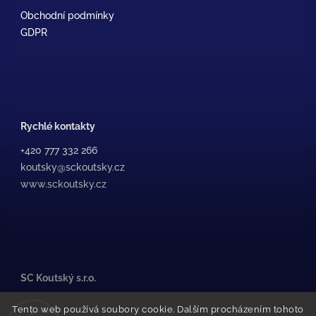
Obchodní podmínky
GDPR
Rychlé kontakty
+420 777 332 266
koutsky@sckoutsky.cz
www.sckoutsky.cz
SC Koutský s.r.o.
Medkova 507/38, /1
Tento web používá soubory cookie. Dalším procházením tohoto
500 02 Hradec Králové