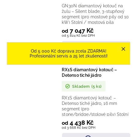
GN30N diamantový kotouč na
žulu – Silent blade, 3-stupňový
segment (pro mostové pily od 10
kW) Stolní / mostová pila
Technologie: tiché „Silent“ jádro,...
7 047 Kč
od
od 5 824 Kč bez DPH
DETAIL
Od 5 000 Kč doprava zcela ZDARMA!
Profesionální servis a 25 let zkušeností!
RX1S diamantový kotouč –
Detenso tiché jádro
Skladem
(5 ks)
RX1S diamantový kotouč –
Detenso tiché jádro, 16 mm
segment (pro
stone/bridge/stolové pily) Stolní
/ mostová pila Technologie:
4 438 Kč
od
Detenso „quiet“ ocelové...
od 3 668 Kč bez DPH