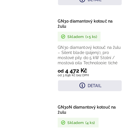
GN30 diamantový kotouč na
žulu
Skladem
(>5 ks)
GN30 diamantový kotouč na žulu
– Silent blade (pájený), pro
mostové pily do 5 kW Stolní /
mostová pila Technologie: tiché
„Silent“ jádro...
4 472 Kč
od
od 3 696 Kč bez DPH
DETAIL
GN30N diamantový kotouč na
žulu
Skladem
(4 ks)