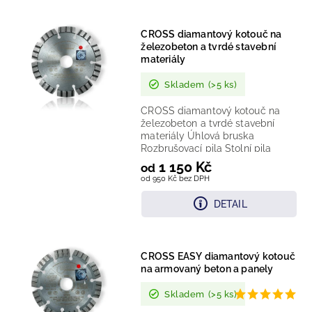
Nejlevnější
CROSS diamantový kotouč na
Nejdražší
železobeton a tvrdé stavební
materiály
Nejprodávanější
Skladem
(>5 ks)
CROSS diamantový kotouč na
železobeton a tvrdé stavební
materiály Úhlová bruska
Rozbrušovací pila Stolní pila
Řezač spár Technologie:...
1 150 Kč
od
od 950 Kč bez DPH
DETAIL
CROSS EASY diamantový kotouč
na armovaný beton a panely
Skladem
(>5 ks)