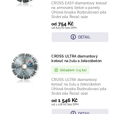
CROSS EASY diamantový kotouč
na armovaný beton a panely
Úhlová bruska Rozbrušovací pila
Stolní pila Řezač spár
Technologie: laserem vařený...
754 Kč
od
od 623 Kč bez DPH
DETAIL
CROSS ULTRA diamantový
kotouč na žulu a železobeton
Skladem
(>5 ks)
CROSS ULTRA diamantový
kotouč na žulu a železobeton
Úhlová bruska Rozbrušovací pila
Stolní pila Řezač spár
Technologie: laserem vařený...
1 546 Kč
od
od 1 278 Kč bez DPH
DETAIL