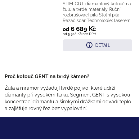
SLIM-CUT diamantový kotouč na
žulu a tvrdé materiály Ruční
rozbrušovací pila Stolní pila
Řezač spár Technologie: laserem
vařený diamantový...
6 689 Kč
od
od 5 528 Kč bez DPH
DETAIL
Proč kotouč GENT na tvrdý kámen?
Žula a mramor vyžadují tvrdé pojivo, které udrží
diamanty při vysokém tlaku. Segment GENT s vysokou
koncentrací diamantu a širokými drážkami odvádí teplo
a zajišťuje rovný řez bez vypalování.