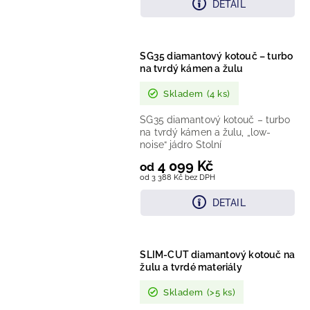
DETAIL
SG35 diamantový kotouč – turbo
na tvrdý kámen a žulu
Skladem
(4 ks)
SG35 diamantový kotouč – turbo
na tvrdý kámen a žulu, „low-
noise“ jádro Stolní
4 099 Kč
od
od 3 388 Kč bez DPH
DETAIL
SLIM-CUT diamantový kotouč na
žulu a tvrdé materiály
Skladem
(>5 ks)