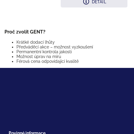
DETAIL
Proč zvolit GENT?
Krátké dodací lhůty
Předváděcí akce – možnost vyzkoušení
Permanentní kontrola jakosti
Možnost úprav na míru
Férová cena odpovídající kvalitě
Povinné informace