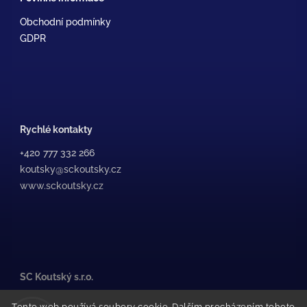
Obchodní podmínky
GDPR
Rychlé kontakty
+420 777 332 266
koutsky@sckoutsky.cz
www.sckoutsky.cz
SC Koutský s.r.o.
Medkova 507/38, /1
Tento web používá soubory cookie. Dalším procházením tohoto