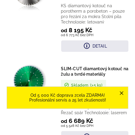
KS diamantový kotouč na
porotherm a porobeton – pouze
pro řezání za mokra Stolní pila
Technologie: letovaný
diamantový segment Provedení:
8 195 Kč
od
segmentovaný...
od 6 773 Kč bez DPH
DETAIL
SLIM-CUT diamantový kotouč na
žulu a tvrdé materiály
Skladem
(>5 ks)
Od 5 000 Kč doprava zcela ZDARMA!
SLIM-CUT diamantový kotouč na
Profesionální servis a 25 let zkušeností!
žulu a tvrdé materiály Ruční
rozbrušovací pila Stolní pila
Řezač spár Technologie: laserem
vařený diamantový...
6 689 Kč
od
od 5 528 Kč bez DPH