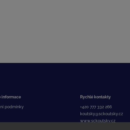
 informace
Rychlé kontakty
ní podmínky
+420 777 332 266
koutsky@sckoutsky.cz
www.sckoutsky.cz