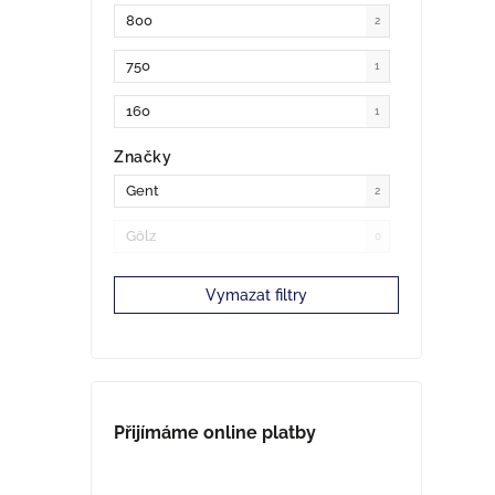
800
2
750
1
160
1
Značky
Gent
2
Gölz
0
Vymazat filtry
Přijímáme online platby