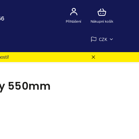
66
Přihlášení
Nákupní košík
CZK
ostí!
hly 550mm