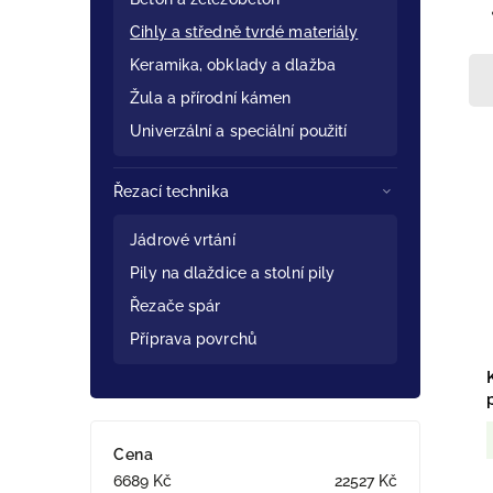
Cihly a středně tvrdé materiály
Keramika, obklady a dlažba
Žula a přírodní kámen
Univerzální a speciální použití
Řezací technika
Jádrové vrtání
Pily na dlaždice a stolní pily
Řezače spár
Příprava povrchů
Cena
6689
Kč
22527
Kč