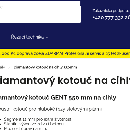
Zákaznická podpora:
+420 777 332 2
Řezací technika
 000 Kč doprava zcela ZDARMA! Profesionální servis a 25 let zkušen
ály
/
Diamantový kotouč na cihly 550mm
iamantový kotouč na ci
amantový kotouč GENT 550 mm na cihly
ustní kotouč pro hluboké řezy stolovými pilami.
Segment 12 mm pro extra životnost
Stabilní výkon ve zdivu i betonu
Možnost úprav na míru