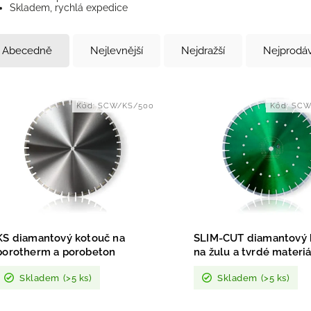
Skladem, rychlá expedice
Abecedně
Nejlevnější
Nejdražší
Nejprodáv
Kód:
SCW/KS/500
Kód:
SCW
KS diamantový kotouč na
SLIM-CUT diamantový 
porotherm a porobeton
na žulu a tvrdé materiá
Skladem
(>5 ks)
Skladem
(>5 ks)