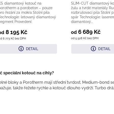
KS diamantový kotouč na
SLIM-CUT diamantový ko
porotherm a porobeton – pouze
žulu a tvrdé materiály Ru
pro řezání za mokra Stolní pila
rozbrušovací pila Stolní 
Technologie: letovaný diamantový
spár Technologie: lasere
segment Provedení:
diamantový...
segmentovaný...
6 689 Kč
8 195 Kč
od
od
od 5 528 Kč bez DPH
d 6 773 Kč bez DPH
DETAIL
DETAIL
č speciální kotouč na cihly?
elné bloky a Porotherm mají střední tvrdost. Medium-bond s
ažuje, takže řežete rychle a kotouč dlouho vydrží. Turbo dr