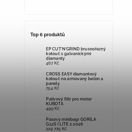
Top 6 produktů
EP CUT’N’GRIND brusnořezný
kotouč s galvanickými
diamanty
467 Kč
CROSS EASY diamantový
kotouč na armovaný beton a
panely
754 Kč
Palivový filtr pro motor
KUBOTA
499 Kč
Pásový minibagr GORILA
G12S I LITE 2 2026
229 779 Kč