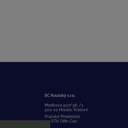
SC Koutský s.r.o.
Medkova 507/38, /1
500 02 Hradec Králové
Pražské Předměstí
(za STK Olfin Car)