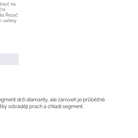
touč na
ční
pila Řezač
m vařený
egment drží diamanty, ale zároveň je průběžně
ážky odvádějí prach a chladí segment.