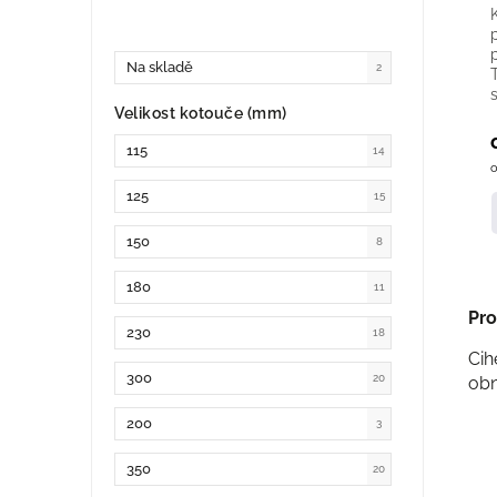
Na skladě
2
Velikost kotouče (mm)
115
14
o
125
15
150
8
180
11
Pro
230
18
Cih
300
20
obn
200
3
350
20