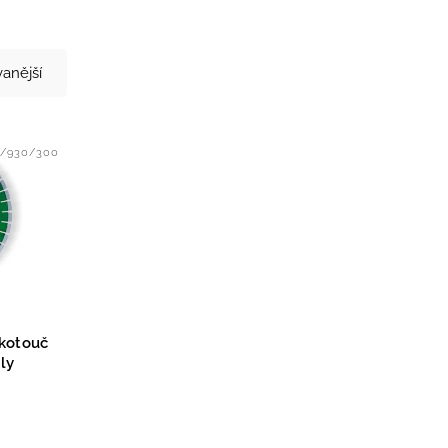
anější
/930/300
kotouč
ly