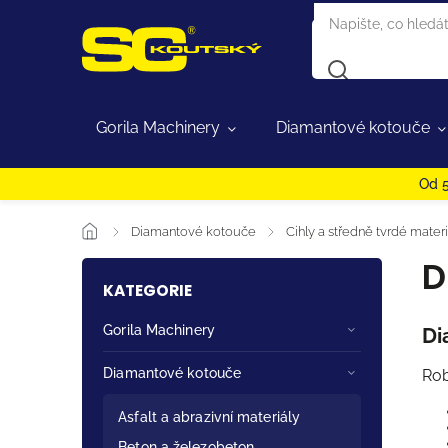
Gorila Machinery
Diamantové kotouče
Od 5
/
Diamantové kotouče
/
Cihly a středně tvrdé materi
D
KATEGORIE
Gorila Machinery
Di
Diamantové kotouče
Rob
Asfalt a abrazivní materiály
Beton a železobeton