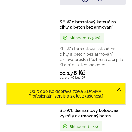
SE-W diamantový kotouč na
cihly a beton bez armování
Skladem
(>5 ks)
SE-W diamantový kotouč na
cihly a beton bez armování
Úhlová bruska Rozbrušovací pila
Stolní pila Technologie:
sintrovaný diamantový segment...
178 Kč
od
od 147 Kč bez DPH
DETAIL
Od 5 000 Kč doprava zcela ZDARMA!
Profesionální servis a 25 let zkušeností!
SE-WL diamantový kotouč na
vyzrálý a armovaný beton
Skladem
(5 ks)