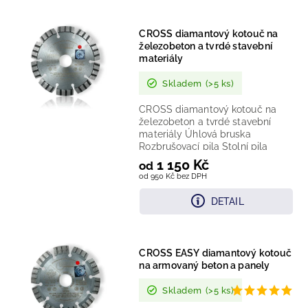
Nejlevnější
CROSS diamantový kotouč na
Nejdražší
železobeton a tvrdé stavební
materiály
Nejprodávanější
Skladem
(>5 ks)
CROSS diamantový kotouč na
železobeton a tvrdé stavební
materiály Úhlová bruska
Rozbrušovací pila Stolní pila
Řezač spár Technologie:...
1 150 Kč
od
od 950 Kč bez DPH
DETAIL
CROSS EASY diamantový kotouč
na armovaný beton a panely
Skladem
(>5 ks)