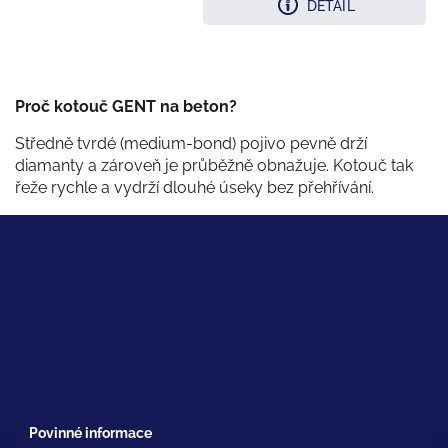
DETAIL
Proč kotouč GENT na beton?
Středně tvrdé (medium-bond) pojivo pevně drží
diamanty a zároveň je průběžně obnažuje. Kotouč tak
řeže rychle a vydrží dlouhé úseky bez přehřívání.
Povinné informace