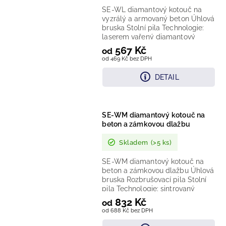
SE-WL diamantový kotouč na
vyzrálý a armovaný beton Úhlová
bruska Stolní pila Technologie:
laserem vařený diamantový
segment Provedení:
567 Kč
od
segmentovaný...
od 469 Kč bez DPH
DETAIL
SE-WM diamantový kotouč na
beton a zámkovou dlažbu
Skladem
(>5 ks)
SE-WM diamantový kotouč na
beton a zámkovou dlažbu Úhlová
bruska Rozbrušovací pila Stolní
pila Technologie: sintrovaný
diamantový segment...
832 Kč
od
od 688 Kč bez DPH