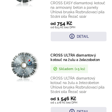
CROSS EASY diamantový kotouč
na armovaný beton a panely
Úhlová bruska Rozbrušovací pila
Stolní pila Řezač spár
Technologie: laserem vařený...
754 Kč
od
od 623 Kč bez DPH
DETAIL
CROSS ULTRA diamantový
kotouč na žulu a železobeton
Skladem
(>5 ks)
CROSS ULTRA diamantový
kotouč na žulu a železobeton
Úhlová bruska Rozbrušovací pila
Stolní pila Řezač spár
Technologie: laserem vařený...
1 546 Kč
od
od 1 278 Kč bez DPH
DETAIL