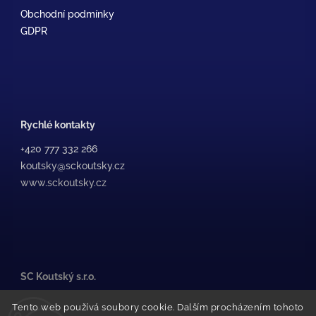
Obchodní podmínky
GDPR
Rychlé kontakty
+420 777 332 266
koutsky@sckoutsky.cz
www.sckoutsky.cz
SC Koutský s.r.o.
Medkova 507/38, /1
Tento web používá soubory cookie. Dalším procházením tohoto
500 02 Hradec Králové